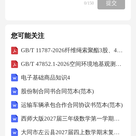
提交
0
/150
解析：由题意，得研究者的观点是弓形虫感染
→IED。A项，弓形虫→更敢于冒险，加强验
证，A项错误;B项，弓形虫→易引发攻击行为，
您可能关注
加强验证，B项错误;C项，治疗弓形虫为阳性的
GB/T 11787-2026纤维绳索聚酯3股、4股、8股和12股绳索
IED患者→冲动行为减少，即弓形虫感染→IE
D，加强验证，C项错误;D项，弓形虫→猫温
GB/T 47852.1-2026空间环境地基观测数据第1部分：分类分级
顺，无法支持研究者的观点，D项正确。故选
电子基础商品知识4
D。
股份制合同书合同范本(范本)
考点
运输车辆承包合作合同协议书范本(范本)
西师大版2027届三年级数学第一学期期末调研试题含解析
判断推理
大同市左云县2027届四上数学期末复习检测模拟试题含解析