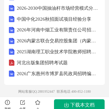
以来，大量使用矿物燃料，排放大量的C。2等
2026-2030中国抽油杆市场经营模式分析与供需现状调研研究报告
多种温室气体。故选C。
中国中化2026秋招面试项目经验分享
考点环境污染与海7、自然界中，我们看到的大
2026年河南中烟工业有限责任公司招聘大学生线上初选考试流程及注意事项农业笔试备考试题及答案解析
部分植物的叶片都呈现绿色，对此解释正确的
2026内蒙古联合交易控股集团（内蒙古产权交易中心）及所属子公司（第一批）员工招聘10人农业考试参考题库及答案解析
是（）
2025湖南理工职业技术学院教师招聘考试题目及答案
A、叶片进行光合作用，吸收了绿光
河北出版集团招聘考试题
2026广东惠州市博罗县民政局招聘编外人员43人考试备考题库及答案解析
B、叶片进行光合作用，释放出绿光
网站客服QQ:2881952447 联系电话:
400-852-1180
C、叶片反射了太阳光中的绿光
下载本文档
D、叶片表皮覆盖着一层绿色物质
举报
分享
0