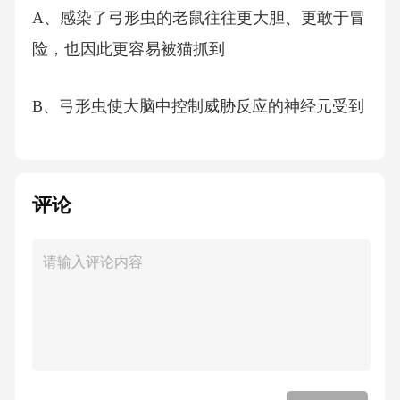
A、感染了弓形虫的老鼠往往更大胆、更敢于冒
险，也因此更容易被猫抓到
B、弓形虫使大脑中控制威胁反应的神经元受到
过度刺激，易引发攻击行为
C、对弓形虫检测呈阳性的IED患者施以抗虫感
评论
染治疗之后，冲动行为减少
D、弓形虫是猫身上的一种原生动物寄生虫，但
猫是比较温顺的动物
【答案】：D