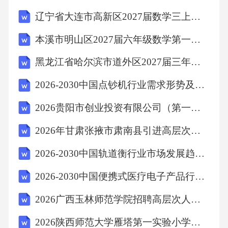
判断推理6、全球气候变暖的主要原因是人类生
辽宁省大连市高新区2027届数学三上期末达标检测模拟试题含解析
产、生活活动中排放了大量的（）
本溪市明山区2027届六年级数学第一学期期末统考模拟试题含解析
A、二氧化硫
黑龙江省哈尔滨市道外区2027届三年级数学第一学期期末检测试题含解析
2026-2030中国点钞机行业需求形势及应用趋势预测报告
B、一氧化碳
2026贵阳市创业投资有限公司（第一批）对外招聘3人备考题库及答案详解（考点梳理）
C、二氧化碳
2026年甘肃张掖市肃南县引进高层次急需人才通过资格初审人员名单备考题库附答案详解（预热题）
2026-2030中国轨道衡行业市场发展趋势与前景展望战略分析研究报告
D、二氧化氮
2026-2030中国便携式医疗电子产品行业市场发展趋势与前景展望战略分析研究报告
【答案】：C
2026广西玉林师范学院招聘高层次人才40人备考题库及一套参考答案详解
解析全球变暖的主要原因是人类在近一个世纪
2026陕西师范大学雁塔第一实验小学招聘备考题库附答案详解（b卷）