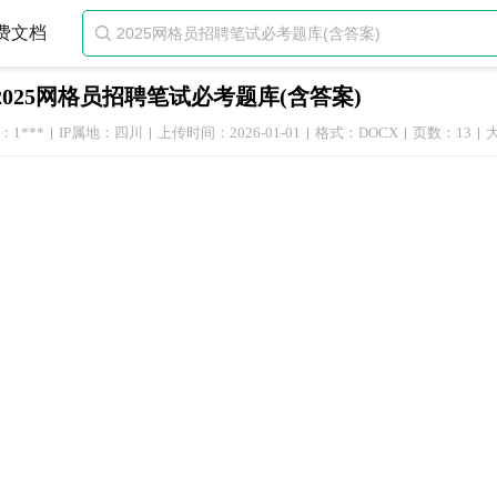
费文档

2025网格员招聘笔试必考题库(含答案)
1***
IP属地：四川
上传时间：2026-01-01
格式：DOCX
页数：13
大