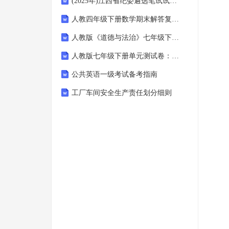
(2025年)江西省纪委遴选笔试试题及答案
人教四年级下册数学期末解答复习附答案图文
人教版《道德与法治》七年级下册-5.1《我们的情感世界》教案
人教版七年级下册单元测试卷：第八章-二元一次方程组
公共英语一级考试备考指南
工厂车间安全生产责任划分细则