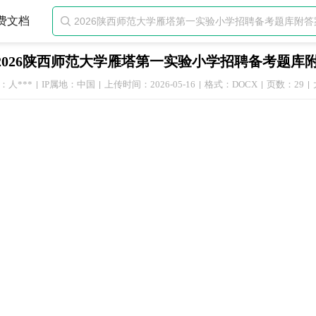
费文档

2026陕西师范大学雁塔第一实验小学招聘备考题库
：人***
IP属地：中国
上传时间：2026-05-16
格式：DOCX
页数：29