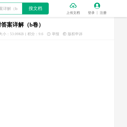


搜文档
上传文档
登录
注册
附答案详解（b卷）
大小：53.09KB
积分：9.6
举报
版权申诉

