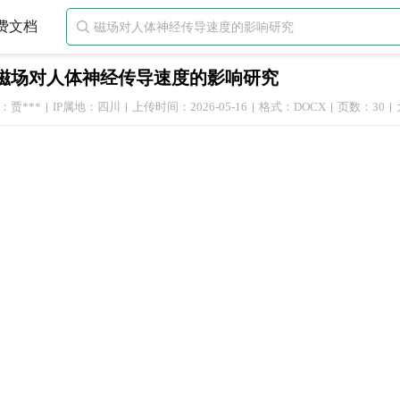
费文档

磁场对人体神经传导速度的影响研究
：贾***
IP属地：四川
上传时间：2026-05-16
格式：DOCX
页数：30