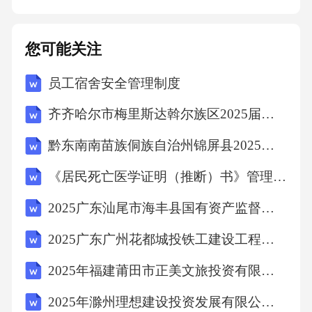
方指定账户。第七条双方权利义务7.1甲方权利
义务（1）有权监督丙方的物业服务质量，对物
您可能关注
业服务提出意见和建议。（2）按照本合同约定
员工宿舍安全管理制度
按时支付物业服务费用。（3）遵守小区物业管
理规定，配合丙方开展物业服务工作。（4）不
齐齐哈尔市梅里斯达斡尔族区2025届数学三年级第二学期期末达标测试试题（含答案解析）
得擅自改变房屋用途或损坏房屋及附属设施设
黔东南南苗族侗族自治州锦屏县2025年数学三年级第二学期期末考试模拟试题含答案
备。（5）在房屋使用过程中，如发现房屋及附
《居民死亡医学证明（推断）书》管理制度考试题目
属设施设备存在问题，应及时通知丙方进行维
修。7.2乙方权利义务（1）有权要求丙方按照本
2025广东汕尾市海丰县国有资产监督管理局招聘县属国有企业工作人员12人笔试历年典型考点题库附带答案详解
合同约定提供物业服务。（2）协助甲方与丙方
2025广东广州花都城投铁工建设工程有限公司招聘广州花都诚锐建设有限公司和广州花都城兴建设有限公司工作人员参加笔试人员笔试历年典型考点题库附带答案详解
办理房屋交接及物业服务相关手续。（3）在房
2025年福建莆田市正美文旅投资有限公司招聘5人笔试历年常考点试题专练附带答案详解
屋交付前，负责处理与该房屋相关的遗留问
2025年滁州理想建设投资发展有限公司公开招聘2名笔试历年常考点试题专练附带答案详解
题。（4）不得干涉甲方正常使用房屋及享受物