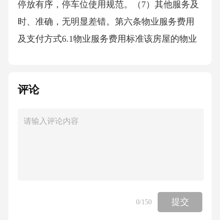
停放有序，停车位使用规范。（7）其他服务及
时、准确，无明显差错。第六条物业服务费用
及支付方式6.1物业服务费用标准该房屋的物业
服务费用为每月每平方米人民币[X]元，每月共
计人民币[X]元。物业服务费用标准如有调整，
评论
丙方应提前[具体通知天数]书面通知甲方。6.2
支付方式甲方应按照以下第[具体方式]种方式支
付物业服务费用：（1）按月支付甲方应在每月
[具体支付日期]前将当月物业服务费用支付至丙
方指定账户。（2）按季支付甲方应在每季度首
月[具体支付日期]前将本季度物业服务费用支付
至丙方指定账户。（3）按年支付甲方应在每年
提交
0
/150
[具体支付日期]前将全年物业服务费用支付至丙