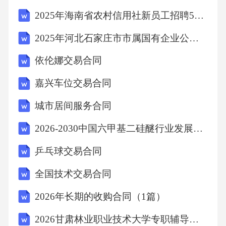
业服务。7.3丙方权利义务（1）有权按照本合同
2025年海南省农村信用社新员工招聘598人笔试历年典型考题及考点剖析附带答案详解
约定收取物业服务费用。（2）按照本合同约定
2025年河北石家庄市市属国有企业公开招聘管理人员及专业技术人员587名笔试历年常考点试题专练附带答案详解
的物业服务内容及标准提供物业服务，履行勤
依伦娜交易合同
勉尽责义务。（3）定期公布物业服务费用收支
情况，接受甲方监督。（4）对甲方提出的合理
嘉兴车位交易合同
意见和建议及时进行整改。（5）在物业服务过
城市居间服务合同
程中，如因丙方原因导致甲方人身、财产受到
2026-2030中国六甲基二硅醚行业发展状况及投资前景分析研究报告
损害，丙方应承担相应的赔偿责任。第八条违
乒乓球交易合同
约责任8.1甲方违约责任（1）如甲方未按照本合
同约定按时支付房款或物业服务费用，每逾期
全国技术交易合同
一天，应按照未支付金额的[X%]向乙方或丙方
2026年长期的收购合同（1篇）
支付违约金。逾期超过[具体天数]的，乙方或丙
2026甘肃林业职业技术大学专职辅导员招聘3人备考题库及完整答案详解1套
方有权解除合同，并要求甲方承担违约责任。