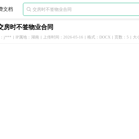
费文档

交房时不签物业合同
j***
IP属地：湖南
上传时间：2026-05-16
格式：DOCX
页数：5
大小