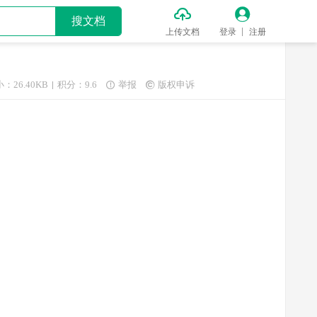


搜文档
上传文档
登录
注册
：26.40KB
积分：9.6
举报
版权申诉

