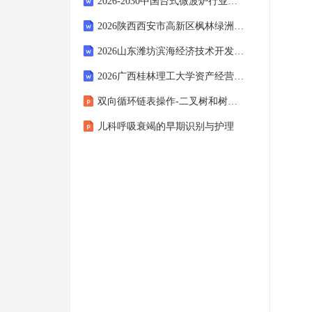
2026-2030中国台式微波炉行业发展策略建议与市场趋势洞察报告
2026陕西西安市高新区枫林绿洲社区卫生服务中心招聘1人备考题库附答案详解（黄金题型）
2026山东潍坊滨海经济技术开发区招聘中学教师20人备考题库及完整答案详解
2026广西桂林理工大学资产经营有限公司招聘备考题库附答案详解（培优）
双向循环链表操作-二叉树和树操作-图的创建及相关操作的实现7
儿科呼吸衰竭的早期识别与护理