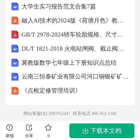
大学生实习报告范文合集7篇
管生成因子，促进肿瘤血管生成，为肿瘤的生
长和转移提供营养。
融入AI技术的2024版《荷塘月色》教学课件发布
GB/T 2978-2024轿车轮胎规格、尺寸、气压与负荷
4.与肿瘤转移的关系：研究表明，CMSCs在肿
DL∕T 1821-2018 火电站闸阀、截止阀检修导则
瘤转移过程中发挥着重要作用。以下数据充分
说明CMSCs与肿瘤转移的关系：
冀教版数学七年级上下册知识点总结
云南三恒泰矿业有限公司河口铜银矿矿山地质环境保护与土地复垦方案
（1）在乳腺癌、肺癌、胃癌等肿瘤中，CMSCs
《点检定修管理培训》
的比例与肿瘤患者的预后呈负相关。即CMSCs
比例越高，患者预后越差。
网站客服QQ:2881952447 联系电话:
400-852-1180
（2）抑制CMSCs的活性，可显著降低肿瘤细胞
下载本文档
的侵袭和转移能力。例如，靶向ALDH1的药物
举报
分享
0