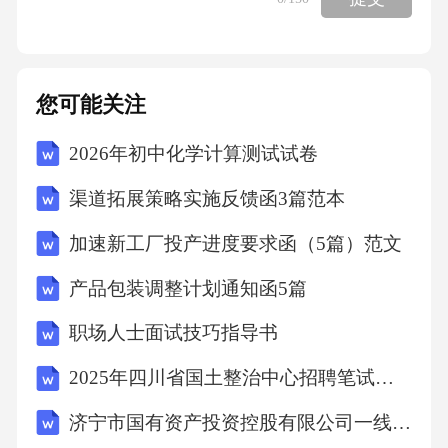
2.表型特征：CMSCs具有以下表型特征：
您可能关注
（1）高表达干细胞相关标记物：如CD44、CD2
2026年初中化学计算测试试卷
4、ALDH1、Oct4、Nanog等。其中，CD44、C
D24和ALDH1被认为是CMSCs的特异性标记
渠道拓展策略实施反馈函3篇范本
物。
加速新工厂投产进度要求函（5篇）范文
产品包装调整计划通知函5篇
（2）低表达成熟细胞标记物：如CD31、CD34
等。这些标记物在正常组织干细胞中高表达，
职场人士面试技巧指导书
而在CMSCs中低表达。
2025年四川省国土整治中心招聘笔试真题
（3）自我更新能力：CMSCs在体外培养条件
济宁市国有资产投资控股有限公司一线员工招聘考试真题2025