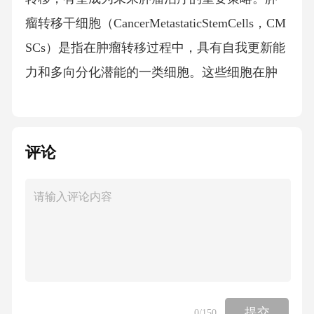
瘤转移干细胞（CancerMetastaticStemCells，CM
SCs）是指在肿瘤转移过程中，具有自我更新能
力和多向分化潜能的一类细胞。这些细胞在肿
瘤的发生、发展和转移过程中起着关键作用。
近年来，随着肿瘤转移机制研究的不断深入，C
MSCs已成为肿瘤研究领域的热点之一。
评论
CMSCs的定义可以从以下几个方面进行阐述：
1.来源：CMSCs主要来源于肿瘤原发灶，但也
可能来源于正常组织。研究发现，在肿瘤微环
境中，部分正常组织干细胞在肿瘤诱导因子作
用下可转化为CMSCs。
提交
0
/150