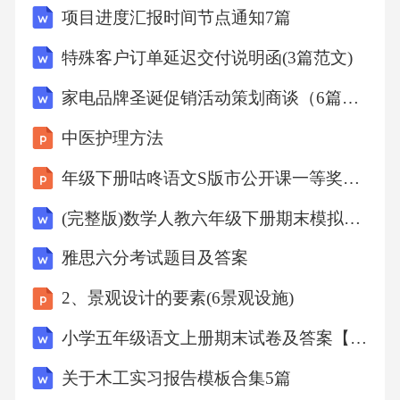
下，能通过不对称分裂产生更多CMSCs，维持
项目进度汇报时间节点通知7篇
其数量。
特殊客户订单延迟交付说明函(3篇范文)
3.功能：CMSCs具有以下功能：
家电品牌圣诞促销活动策划商谈（6篇）范文
中医护理方法
（1）促进肿瘤生长：CMSCs可通过分泌生长因
年级下册咕咚语文S版市公开课一等奖百校联赛特等奖课件
子、细胞因子等，促进肿瘤细胞的增殖和生
存。
(完整版)数学人教六年级下册期末模拟真题试卷(比较难)
雅思六分考试题目及答案
（2）促进肿瘤侵袭和转移：CMSCs具有侵袭和
2、景观设计的要素(6景观设施)
转移能力，可穿过基底膜、血管壁等，到达远
处器官形成转移灶。
小学五年级语文上册期末试卷及答案【学生专用】
关于木工实习报告模板合集5篇
（3）促进肿瘤血管生成：CMSCs可通过分泌血