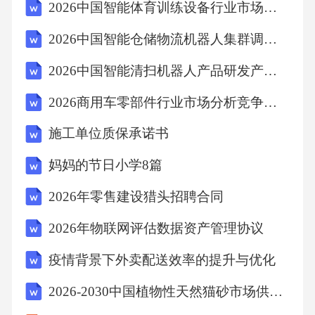
2026中国智能体育训练设备行业市场供需分析及投资评估规划分析研究报告
过程属于吸能反应B.发酵阶段的全过程需维持
2026中国智能仓储物流机器人集群调度算法优化实践报告
无氧，以利于酵母菌的增殖C.发酵阶段酵母菌
产生CO₂的场所是线粒体和细胞溶胶D.无氧条件
2026中国智能清扫机器人产品研发产业市场竞争现状及产业投资评估规划分析研究报告
下，酵母菌糖酵解产生的[H]将大量积累14.下列
2026商用车零部件行业市场分析竞争格局技术导入投资政策蓝皮书
关于啤酒酿造过程的叙述，错误的是A.麦芽的
施工单位质保承诺书
糖化过程需接种能分泌淀粉酶的霉菌B.麦芽汁
接种酵母菌前需依次进行煮沸、冷却处理C.可
妈妈的节日小学8篇
通过控制糖化时间的长短，调控啤酒的酒精度
2026年零售建设猎头招聘合同
D.巴氏消毒处理有利于延长啤酒的保存时间15.
2026年物联网评估数据资产管理协议
果蝇的黑身和黄身由一对等位基因控制，该基
疫情背景下外卖配送效率的提升与优化
因不位于Y染色体。为研究其遗传方式，让一只
黑身雌果蝇与一只黄身雄果蝇杂交，F₁雌雄个体
2026-2030中国植物性天然猫砂市场供应前景趋势与营销策略剖析报告
中黑身：黄身均为1：1。研究人员只需再进行