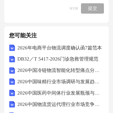
过程X形成两个DNA片段，如图所示。已知a链
提交
0
/150
的G和C总和为1200,占a链碱基总数的40%。A.
细胞中可进行过程X的场所仅细胞核 B.过程X需
解旋酶、RNA聚合酶参与下列叙述正确的是下
您可能关注
列叙述正确的是C.c、d两条子链的合成方向均为
2026年电商平台物流调度确认函7篇范本
5'→3'D.c、d两条子链的A、T碱基数均为900阅
读下列材料，回答第13、14题。啤酒是全球产
DB32／T 5417-2026门诊急救管理规范
量与消费量最大的低酒精度酿造饮料，酒精含
2026中国冷链物流智能化转型痛点分析与技术解决方案白皮书
量约2%-12%。啤酒主要以大麦为原料，通过酵
2026中国味精行业市场调研与发展趋势研究报告
母菌的发酵产生酒精，并利用酒花调制啤酒的
特殊风味。传统酿造工艺流程如图所示。13.发
2026中国医药中间体行业发展瓶颈与政策引导效果分析研究分析报告
酵阶段主要利用酵母菌的细胞呼吸。下列叙述
2026中国物流货运代理行业市场竞争供需分析及供应链投资
正确的是A.酵母菌利用葡萄糖进行酒精发酵的