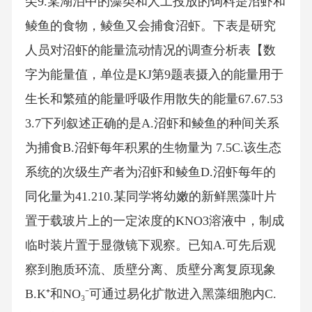
尖9.某湖泊中的藻类和人工投放的饲料是沼虾和
鲮鱼的食物，鲮鱼又会捕食沼虾。下表是研究
人员对沼虾的能量流动情况的调查分析表【数
字为能量值，单位是KJ第9题表摄入的能量用于
生长和繁殖的能量呼吸作用散失的能量67.67.53
3.7下列叙述正确的是A.沼虾和鲮鱼的种间关系
为捕食B.沼虾每年积累的生物量为 7.5C.该生态
系统的次级生产者为沼虾和鲮鱼D.沼虾每年的
同化量为41.210.某同学将幼嫩的新鲜黑藻叶片
置于载玻片上的一定浓度的KNO3溶液中，制成
临时装片置于显微镜下观察。已知A.可先后观
察到胞质环流、质壁分离、质壁分离复原现象
B.K⁺和NO₃⁻可通过易化扩散进入黑藻细胞内C.