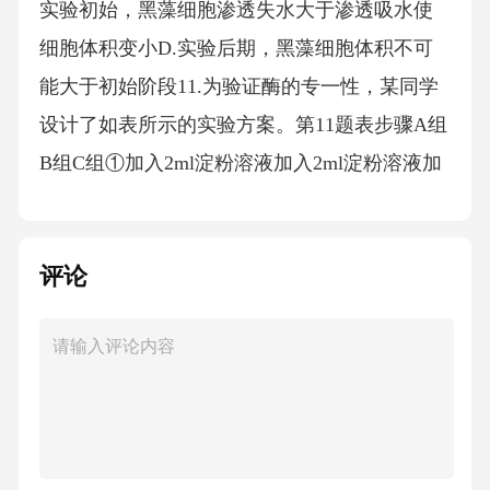
实验初始，黑藻细胞渗透失水大于渗透吸水使
细胞体积变小D.实验后期，黑藻细胞体积不可
能大于初始阶段11.为验证酶的专一性，某同学
设计了如表所示的实验方案。第11题表步骤A组
B组C组①加入2ml淀粉溶液加入2ml淀粉溶液加
入2ml甲溶液②加入2ml淀粉酶溶液加入2ml蒸馏
水加入2ml乙溶液③37℃水浴15min后,进行丙处
评论
理。下列叙述错误的是A.选择37℃的原因是该
温度处于所选酶的适宜温度范围B.若乙溶液为
蔗糖酶溶液，则甲溶液可选择蔗糖溶液C.若甲
溶液为淀粉溶液，则丙处理可选择本尼迪特试
剂D.若乙溶液为淀粉酶溶液，则丙处理不能选
择碘-碘化钾溶液12.造血干细胞中某DNA片段经