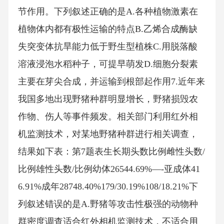
节作用。下列叙述正确的是A.各种植物激素在
植物体内都有极性运输的特点B.乙烯合成酶缺
失突变体抗旱能力低于野生型植株C.用脱落酸
溶液浸泡水稻种子，可提早萌发D.细胞分裂素
主要在芽尖合成，并运输到根部起作用7.近年来
我国多地出现野猪种群明显增长，野猪损毁农
作物、伤人等事件频发。相关部门利用红外相
机监测技术，对某地野猪种群进行相关调查，
结果如下表：第7题表生长期头数比例雌性头数/
比例雄性头数/比例幼体26544.69%—-亚成体41
6.91%成年28748.40%179/30.19%108/18.21%下
列叙述错误的是A.野猪等攻击性极强的动物种
群密度调查适合红外相机监测技术，不适合用