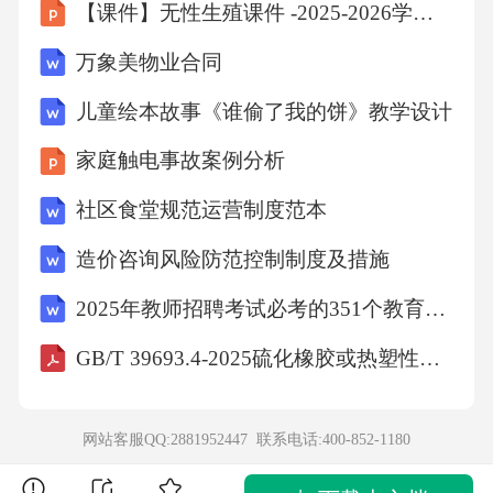
【课件】无性生殖课件 -2025-2026学年人教版生物八年级下册
一次杂交实验，就可根据子代表型情况确定果
万象美物业合同
蝇的体色遗传方式，该杂交方案的亲本组合可
能是A.F₁黑身雄果蝇、P黑身雌果蝇 B.F₁黄身雄
儿童绘本故事《谁偷了我的饼》教学设计
果蝇、F₁黄身雌果蝇C.F₁黄身雄果蝇、P黑身雌
家庭触电事故案例分析
果蝇 D.F₁黑身雄果蝇、F₁黄身雌果蝇16.在离体
社区食堂规范运营制度范本
神经纤维上安装的灵敏电表，两电极分别置于
造价咨询风险防范控制制度及措施
膜的内外两侧如图甲。将神经纤维置于适宜的
生理溶液中，在A点给予刺激，灵敏电表检测到
2025年教师招聘考试必考的351个教育综合基础知识 （超强）
的电位变化如图乙所示。下列叙述正确的是A.
GB/T 39693.4-2025硫化橡胶或热塑性橡胶硬度的测定第4部分：用邵氏硬度计法(邵尔硬度)测定压入硬度
引起a-b段电位变化的原因是Na⁺外流，引起b-c
段电位变化的原因是K⁺内流B.若将灵敏电表连
网站客服QQ:2881952447 联系电话:
400-852-1180
接在B点，检测到的电位变化情况与乙图所示一