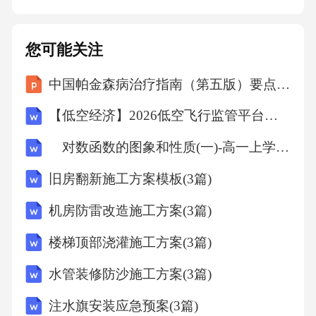
后，适当调整物业管理服务费用标准，但调整
幅度应符合合理范围，并经双方协商一致。
您可能关注
六、违约责任1.若甲方未按照本合同约定按时支
中国帕金森病治疗指南（第五版）要点内容解读课件
付物业管理服务费用，每逾期一日，应按照未
支付金额的[X%]向乙方支付违约金。逾期超过
【低空经济】2026低空飞行监管平台设计方案
[X]日的，乙方有权暂停物业管理服务工作，由
对数函数的图象和性质(一)-高一上学期数学课时作业人教版A版（含解析）
此造成的一切损失由甲方承担。2.若乙方未按照
旧房翻新施工方案模板(3篇)
本合同约定履行物业管理服务职责，导致甲方
或第三方遭受损失的，乙方应承担赔偿责任。
机房防雷改造施工方案(3篇)
乙方应按照甲方或第三方实际损失的金额进行
楼梯顶部浇灌施工方案(3篇)
赔偿，包括但不限于直接经济损失、因纠纷产
水管装修防沙施工方案(3篇)
生的诉讼费、律师费等合理费用。如乙方的违
注水旗安装应急预案(3篇)
约行为给甲方声誉造成不良影响的，乙方还应