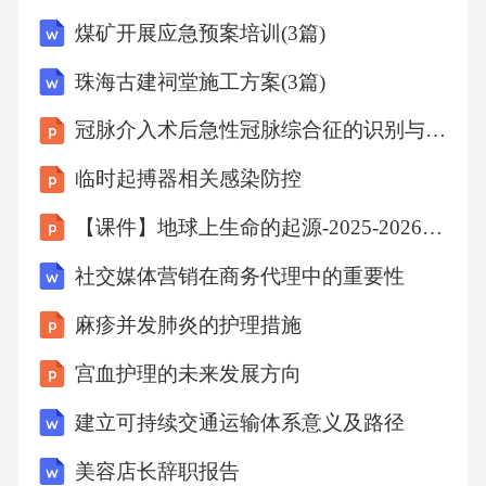
采取措施消除影响，并向甲方支付违约金人民
煤矿开展应急预案培训(3篇)
币[X]元。3.任何一方违反本合同约定的保密义
珠海古建祠堂施工方案(3篇)
务，应向对方支付违约金人民币[X]元，并赔偿
冠脉介入术后急性冠脉综合征的识别与应对
对方因此遭受的全部损失。如违约行为给对方
造成重大损失或导致对方承担法律责任的，违
临时起搏器相关感染防控
约方应承担全部赔偿责任。4.如一方擅自变更或
【课件】地球上生命的起源-2025-2026学年八年级生物下册
解除本合同，应向对方支付违约金人民币[X]
社交媒体营销在商务代理中的重要性
元，并赔偿对方因此遭受的全部损失。七、合
麻疹并发肺炎的护理措施
同变更与解除1.经双方协商一致，可以书面形式
变更或解除本合同。2.在履行本合同过程中，如
宫血护理的未来发展方向
因不可抗力或政府行为等不可预见、不可避免
建立可持续交通运输体系意义及路径
的原因导致本合同无法继续履行或部分无法履
美容店长辞职报告
行的，双方互不承担违约责任，但应及时通知