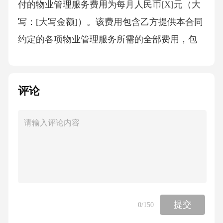
付的物业管理服务费用为每月人民币[X]元（大
写：[大写金额]）。该费用包含乙方提供本合同
约定的各项物业管理服务所需的全部费用，包
括但不限于人员工资、设备维护费用、水电
费、绿化养护费用、清洁卫生用品费用等，但
评论
不包括因甲方特殊要求或超出本合同约定服务
范围的额外费用。2.支付方式甲方应在每月[具
体支付日期]前，将当月物业管理服务费用支付
至乙方指定的银行账户。乙方应在收到款项后
[X]个工作日内，向甲方开具合法有效的发票。
3.费用调整在合同履行期间，如因物价上涨、政
策调整等原因导致乙方物业管理服务成本明显
提交
0
/150
增加，乙方有权在提前[通知期限]书面通知甲方