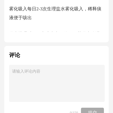
雾化吸入每日2-3次生理盐水雾化吸入，稀释痰
液便于咳出
吸痰护理对于无力咳痰者，使用无菌吸痰管进
行气道吸引2.2呼吸道管理：2.2.2氧疗管理
评论
氧疗指征SpO₂<92%或呼吸困难明显时立即给予
氧疗
氧疗方式首选鼻导管吸氧，流量1-2L/min，必要
时使用面罩吸氧
氧疗监测每2小时评估氧疗效果，观察皮肤黏膜
提交
0
/150