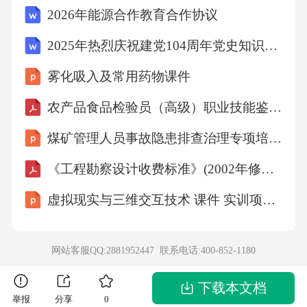
心理评估评估患者及家属焦虑、恐惧等情绪状
2026年能源合作教育合作协议
态
2025年热烈庆祝建党104周年党史知识竞赛题库及答案（共300题）
沟通技巧使用通俗易懂语言解释病情及治疗方
雾化吸入及常用药物课件
案
农产品食品检验员（高级）职业技能鉴定考试题及答案
煤矿管理人员事故隐患排查治理专项培训课件
家属支持指导家属参与护理，提供情感支持
《工程勘察设计收费标准》(2002年修订本)
心理干预对于严重焦虑者可使用放松训练或认
虚拟现实与三维交互技术 课件 实训项目3 开发虚拟文旅虚拟交互项目的技术实操
知行为疗法2.5心理护理与健康宣教：2.5.2健康
教育
网站客服QQ:2881952447 联系电话:
400-852-1180
疾病知识讲解麻疹并发症及预防措施
下载本文档
举报
分享
0