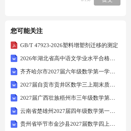
颜色及呼吸改善情况
氧疗记录详细记录氧疗时间、流量、方式及患
您可能关注
者反应体重监测每日测量体重，评估营养状况
及消耗程度饮食摄入记录详细记录每日饮食种
GB/T 47923-2026塑料增塑剂迁移的测定
类及摄入量生化指标监测每周检测白蛋白、前
2026年湖北省高中语文学业水平合格性模拟卷（一）（文字版含答案）
白蛋白等营养指标2.3营养支持：2.3.1营养评估
齐齐哈尔市2027届六年级数学第一学期期末学业质量监测试题含解析
2.3营养支持：2.3.2营养支持方案
2027届自贡市贡井区数学三上期末质量检测试题含解析
早期肠内营养病情允许时尽早给予高热量、高
2027届广西壮族梧州市三年级数学第一学期期末调研模拟试题含解析
蛋白流质饮食鼻饲支持不能经口进食者使用鼻
云南省楚雄州2027届四年级数学第一学期期末质量检测模拟试题含解析
饲管提供营养，每4小时喂食1次肠外营养严重
贵州省毕节市金沙县2027届数学四上期末考试试题含解析
营养不良或肠内营养无法耐受时考虑TPN支持营