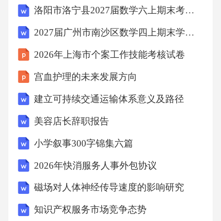
养补充剂补充维生素D、维生素C及复合维生素
洛阳市洛宁县2027届数学六上期末考试模拟试题含解析
B预防并发症2.4病原学监测与治疗配合：2.4.1
2027届广州市南沙区数学四上期末学业质量监测试题含解析
标本采集咽拭子标本用于麻疹病毒检测，采集
2026年上海市个案工作技能考核试卷
时使用无菌棉签擦拭咽后壁血常规检测评估感
染程度及炎症反应痰培养怀疑继发细菌感染时
宫血护理的未来发展方向
采集痰液培养致病菌抗病毒治疗遵医嘱使用利
建立可持续交通运输体系意义及路径
巴韦林等抗病毒药物抗生素应用根据痰培养结
美容店长辞职报告
果选用敏感抗生素对症治疗高热时物理降温，
小学叙事300字锦集六篇
咳嗽剧烈时使用镇咳药物免疫支持严重者可使
用免疫球蛋白预防感染扩散2.4病原学监测与治
2026年快消服务人事外包协议
疗配合：2.4.2治疗配合2.5心理护理与健康宣
磁场对人体神经传导速度的影响研究
教：2.5.1情绪支持
知识产权服务市场竞争态势