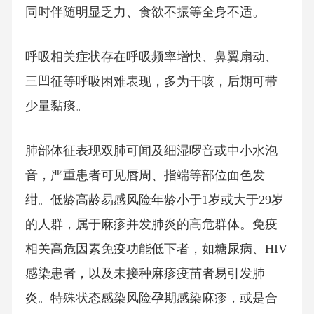
同时伴随明显乏力、食欲不振等全身不适。
呼吸相关症状存在呼吸频率增快、鼻翼扇动、
三凹征等呼吸困难表现，多为干咳，后期可带
少量黏痰。
肺部体征表现双肺可闻及细湿啰音或中小水泡
音，严重患者可见唇周、指端等部位面色发
绀。低龄高龄易感风险年龄小于1岁或大于29岁
的人群，属于麻疹并发肺炎的高危群体。免疫
相关高危因素免疫功能低下者，如糖尿病、HIV
感染患者，以及未接种麻疹疫苗者易引发肺
炎。特殊状态感染风险孕期感染麻疹，或是合