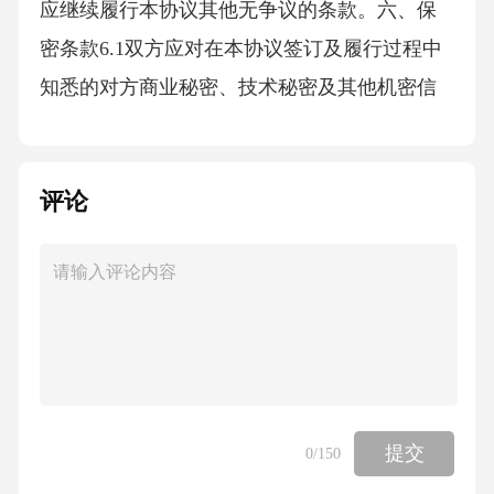
应继续履行本协议其他无争议的条款。六、保
密条款6.1双方应对在本协议签订及履行过程中
知悉的对方商业秘密、技术秘密及其他机密信
息予以保密，未经对方书面同意，不得向任何
第三方披露或使用。6.2本条款的保密期限为自
评论
本协议生效之日起[X]年。七、其他条款7.1本协
议自双方签字（或盖章）之日起生效，一式两
份，甲乙双方各执一份，具有同等法律效力。7.
2本协议未尽事宜，可由双方另行签订补充协
议。补充协议与本协议具有同等法律效力。甲
方（签字/盖
提交
0
/150