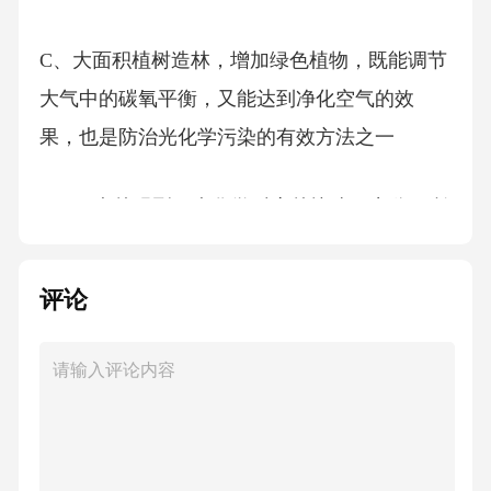
C、大面积植树造林，增加绿色植物，既能调节
大气中的碳氧平衡，又能达到净化空气的效
果，也是防治光化学污染的有效方法之一
D、阳光越强烈，光化学反应越快速、充分，所
以夏季是光化学污染的高发期，北半球地区的
冬春季不会发生光化学污染
评论
【答案】：D
解析光化学污染的关键因素之一是光，阳光越
强烈，光化学反应越快速、充分，所以夏季是