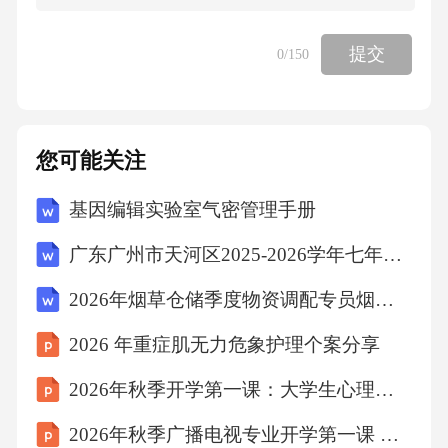
光化学污染的高发期。北半球部分地区冬春季
由于受大气环流影响，导致平流层臭氧向对流
提交
0
/150
层输送，臭氧值高，也会发生光化学污染。故
选D。
您可能关注
考点化学常识6、李教授受某单位邀请作一次学
基因编辑实验室气密管理手册
术报告，得劳务费1760元。按规定，一次性劳
务费超过800元的部分需扣缴20%的税，则李教
广东广州市天河区2025-2026学年七年级第一学期期末语文试卷（文字版含答案）
授的税前劳务费是（）元。
2026年烟草仓储季度物资调配专员烟草公司招聘考试笔试试题（含答案）
2026 年重症肌无力危象护理个案分享
A、1900
2026年秋季开学第一课：大学生心理健康
B、1950
2026年秋季广播电视专业开学第一课 校友经验与职业启示课件