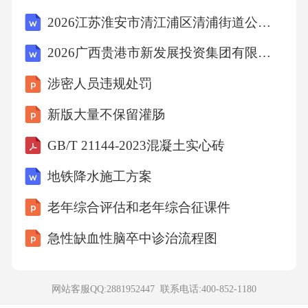
2026江苏淮安市清江浦区清浦街道公益性岗位招聘备考题库含答案详解
C、公仆意识
2026广西贵港市新发展投资集团有限公司招聘4人备考题库附答案详解（a卷）
涉密人员违规处罚
D、意志品质
新版大量不保留灌肠
【答案】：A宋代理学家朱熹说：“敬业者，专
GB/T 21144-2023混凝土实心砖
心致志，以事其业也;乐群者，乐于取益，以辅
地铁降水施工方案
其仁也。”说的是敬业精神。故选A。
老年综合评估和老年综合征课件
考点：职业道德与职8、我曾目睹一位朋友在网
急性缺血性脑卒中诊治流程图
上购书，久久徘徊在五六本之间无法拿定主意
(我保证不是因为经济困窘)。她头头是道地分析
网站客服QQ:2881952447 联系电话:
400-852-1180
了每本书的优劣，细化到“如果我买了这本，好