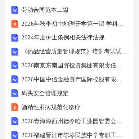
C、2000
劳动合同范本二篇
2026年秋季初中地理开学第一课 学科之美发现教案
D、2200
2024年度护士条例相关法律法规
【答案】：C设李教授的售前劳务费是x元，则
《药品经营质量管理规范》培训考试试题(附答案)
(x-800)×0.8+800=1760，解得x=2000，即李教授
2026南京东南国资投资集团有限责任公司招聘5人备考题库及一套完整答案详解
的税前劳务费是2000元。故选C。
2026中国中信金融资产国际控股有限公司社会招聘备考题库附答案详解（b卷）
考点：判断推理判断推理7、朱熹指出的“专心
码头安全管理规定
致志，以事其业”说的是（）
酒精性肝病规范化诊疗
A、敬业精神
2026青海海西州德令哈工业园管委会招聘10人备考题库有答案详解
2026福建晋江市陈埭民族中学专职工作人员招聘1人备考题库附答案详解（黄金题型）
B、奉献精神