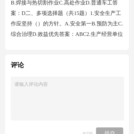
B.焊接与热切割作业C.高处作业D.普通车工答
案：D二、多项选择题（共15题）1.安全生产工
作应坚持（）的方针。A.安全第一B.预防为主C.
综合治理D.效益优先答案：ABC2.生产经营单位
的主要负责人对本单位安全生产工作负有下列
哪些职责？（）A.建立健全并落实本单位全员
评论
安全生产责任制B.组织制定并实施本单位安全
生产规章制度和操作规程C.保证本单位安全生
产投入的有效实施D.组织制定并实施本单位的
生产计划答案：ABC3.从业人员有权对本单位安
全生产工作中存在的问题提出（）。A.批评B.
检举C.控告D.隐瞒答案：ABC4.事故调查处理应
坚持（）的原则。A.科学严谨B.依法依规C.实事
提交
0
/150