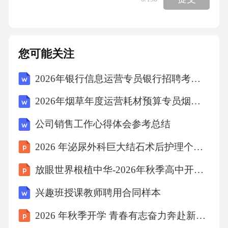
求是D.注重实效答案：ABCD5.有限空间作业
前，必须落实的安全措施包括（）。A.制定作
业方案并审批B.对作业人员进行安全培训C.设置
您可能关注
警戒区域D.直接进入作业答案：ABC6.下列属于
2026年银行信息运营专员银行招聘考试笔试试题（含答案）
事故隐患排查治理“五到位”内容的有（）。A.责
任到位B.措施到位C.资金到位D.时间到位答案：
2026年烟草年度运营耗材预算专员烟草公司招聘考试笔试试题（含答案）
ABC（注：“五到位”为责任、措施、资金、时
公司销售工作心得体会参考总结
限、预案到位）7.电气火灾扑救时，禁止使用
2026 年泌尿外科巨大结石术后护理个案分享
（）灭火器。A.水基B.泡沫C.二氧化碳D.干粉答
案：AB8.安全标志分为（）四类。A.禁止标志
放眼世界根植中华-2026年秋季高中开学第一课
B.警告标志C.指令标志D.提示标志答案：ABCD
兴趣班授课教师聘用合同样本
9.应急演练的主要类型包括（）。A.综合演练B.
2026 年秋季开学 青春有志奋力奔赴新目标
单项演练C.桌面演练D.实战演练答案：ABCD1