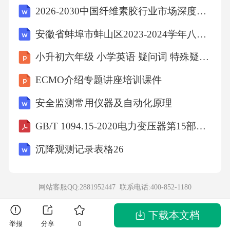
2026-2030中国纤维素胶行业市场深度调研及供需趋势与投资前景研究报告
设备状态答案：AB15.下列属于安全生产违法行
为的有（）。A.未为从业人员提供符合国家标
安徽省蚌埠市蚌山区2023-2024学年八年级上学期月考数学试题
准的劳动防护用品B.安全设备未定期检测C.特种
小升初六年级 小学英语 疑问词 特殊疑问句
作业人员无证上岗D.按规定设置安全生产管理
ECMO介绍专题讲座培训课件
机构答案：ABC三、判断题（共15题）1.生产经
安全监测常用仪器及自动化原理
营单位的安全生产管理人员任免，应当告知当
地应急管理部门。（）答案：×（注：高危行业
GB/T 1094.15-2020电力变压器第15部分：充气式电力变压器
的安全生产管理人员任免需告知，其他行业无
沉降观测记录表格26
需）2.特种作业操作证每3年复审1次，连续从事
本工种10年以上的，复审时间可延长至每6年1
网站客服QQ:2881952447 联系电话:
400-852-1180
次。（）答案：√3.事故隐患是指生产经营单位
违反安全生产法律、法规、规章、标准、规程
下载本文档
举报
分享
0