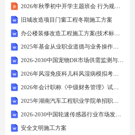
2026年秋季初中开学主题班会 行为规范与品德培养
0.职业病防治工作应坚持（）的方针。A.预防为
主B.防治结合C.分类管理D.综合治理答案：AB
旧城改造项目门窗工程冬期施工方案
CD11.下列哪些属于从业人员的安全生产义务？
办公楼装修改造工程施工方案(技术标施工组织设计)【完整版】
（）A.遵守安全生产规章制度B.正确佩戴和使
2025年基金从业职业道德与业务操作测试卷附答案
用劳动防护用品C.接受安全生产教育和培训D.
对事故隐患提出整改建议答案：ABC12.危险化
2026-2030中国宠物DR市场供需监测与发展机遇风险对策研究报告
学品储存应遵循（）的原则。A.分类存放B.严
2026年风湿免疫科儿科风湿病模拟考试题答案及解析
禁混存C.标识清晰D.随意堆放答案：ABC13.下
2026年会计职称《中级财务管理》试题及答案
列属于安全警示标志的有（）。A.禁止吸烟B.
2025年湖南汽车工程职业学院单招职业倾向性测试测试卷附答案
注意机械伤人C.必须戴安全帽D.安全出口答
案：ABCD14.生产经营单位应建立健全并落实
2026-2030中国轮速传感器行业市场发展趋势与前景展望战略分析研究报告
安全风险分级管控制度，对（）进行辨识、评
安全文明施工方案
估和管控。A.安全风险B.事故隐患C.操作流程D.