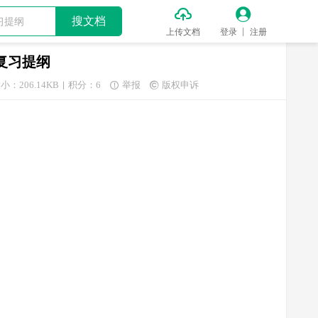


搜文档
上传文档
登录
注册
册复习提纲
小：206.14KB
积分：6
举报
版权申诉

