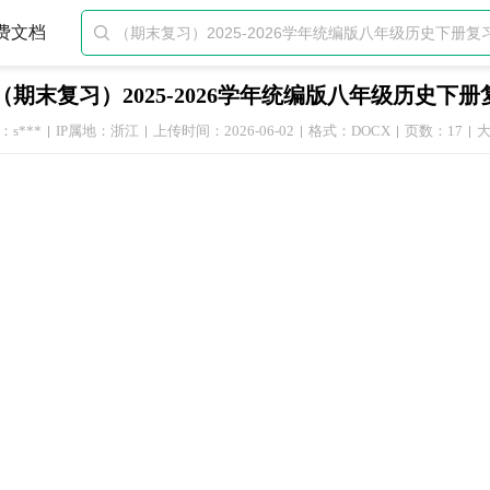
费文档

（期末复习）2025-2026学年统编版八年级历史下
s***
IP属地：浙江
上传时间：2026-06-02
格式：DOCX
页数：17
大