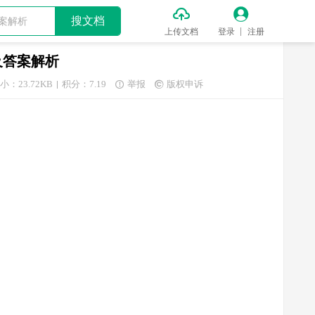


搜文档
上传文档
登录
注册
及答案解析
小：23.72KB
积分：7.19
举报
版权申诉

