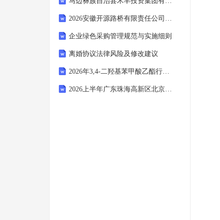
马边彝族自治县禾丰投资集团有限公司公开招聘人员考试参考试题及答案解析
2026安徽开源路桥有限责任公司区域办事处负责人招聘2人考试备考试题及答案解析
企业绿色采购管理规范与实施细则
离婚协议法律风险及修改建议
2026年3,4-二羟基苯甲酸乙酯行业分析报告及未来发展趋势报告
2026上半年广东珠海高新区北京理工大学附属实验学校招聘B系列教师24人考试参考试题及答案解析