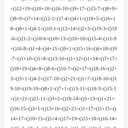
=()12+19=()10+18=()16-10=()9+17=()15-7=()8+9=
()8+9=()7+14=()12-1=()7-4=()4+1=()18+5=()16+1
8=()8+1=()4-1=()10-1=()12+14=()2+3=()19-3=()19
-6=()21-2=()10-6=()10+13=()10+10=()15-4=()11-9
=()16-8=()1+4=()4+15=()9+1=()15+16=()6+18=()9
-7=()1+10=()1+8=()13-10=()1+12=()1+14=()7+17=
()18+19=()4+8=()8-6=()10-7=()2+17=()18-16=()2+
3=()3+1=()4-2=()17-10=()2+21=()1+7=()18-10=()1
9-10=()19-19=()8+1=()7+1=()13-11=()18-3=()15-1
=()1+21=()21-11=()3+2=()18-14=()3+13=()1+21=
()16-15=()3+1=()13+16=()2+21=()1+17=()1+15=()
14+17=()10+15=()5+4=()17+19=()15+18=()16-14=