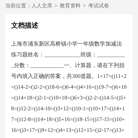
当前位置：
人人文库
>
教育资料
>
考试试卷
文档描述
上海市浦东新区高桥镇小学一年级数学加减法
练习题姓名：_____________班级：__________
_分数：____________一、计算题，请在下列括
号内填入正确的答案，共300道题。1+17=()11+2
=()14-2=()2-2=()18-6=()6-4=()4+16=()19-7=()6+10
=()14+18=()2-1=()10+18=()6+3=()2-2=()14-5=()5+
8=()12-2=()14-10=()3+12=()10-1=()10+17=()14+1
7=()12-8=()14+18=()5+16=()18-15=()17-15=()10+
16=()3+17=()9+12=()4+13=()12+15=()2-17=()13+