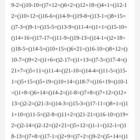
9-2=()10-10=()7+12=()6+2=()12+18=()4+1=()12-1
2=()10+12=()16-6=()14-9=()19-8=()13-1=()8+15=
()7-3=()9-1=()15-5=()13-9=()11-4=()1+1=()15-10=
()14+16=()17-17=()11-9=()19-13=()14-1=()2+18=
()18-5=()14-5=()10+15=()6+21=()16-10=()8+12=()
10-7=()9+2=()1+6=()2-17=()1+13=()7-3=()17-4=()
21+7=()5+11=()11-4=()21-10=()14-4=()11-5=()15-
1=()5+15=()5+19=()10+14=()18-7=()16+19=()10-1
=()1+8=()6+14=()14-2=()1-8=()7+8=()7+12=()12+
13=()2-2=()21-3=()14-3=()15-3=()17-11=()8+1=()1
1+10=()11-5=()2-8=()11+2=()21-21=()16-10=()19+
2=()2-14=()2-12=()2+21=()5+12=()1-1=()12-1=()1
8-13=()7+8=()17-1=()2+9=()7+2=()9-2=()5+14=()1