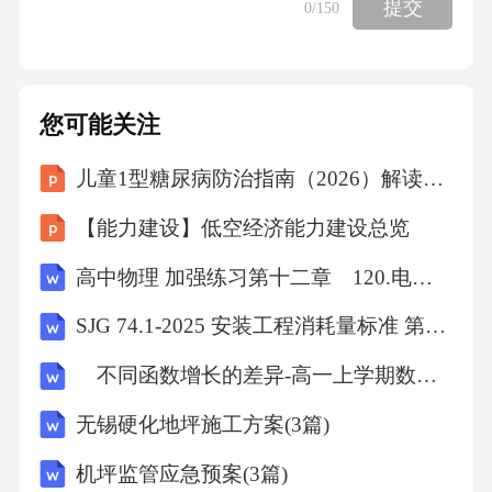
提交
0
/150
2912-()=11()+4=59-()=114+()=1518+()=366+()=12
()-2=1618+()=20()+13=159+()=16()+17=2112+()=
31()-8=134+()=5()+8=199+()=30()-15=1()+11=23()
您可能关注
+9=25()-7=0()-3=18()-16=17+()=918+()=27()+9=2
1()-1=319+()=314+()=25()+3=16()-12=7()-7=712+
儿童1型糖尿病防治指南（2026）解读课件
()=1316-()=9()+7=1116+()=2217+()=323-()=115+()
【能力建设】低空经济能力建设总览
=27()+2=416+()=31()+21=223-()=0()+5=8()-14=72
高中物理 加强练习第十二章 120.电磁感应中的电路和电荷量问题
1+()=305+()=611+()=155+()=19()-4=1712-(
SJG 74.1-2025 安装工程消耗量标准 第一册 机械设备安装工程
不同函数增长的差异-高一上学期数学课时作业人教版A版（含解析）
无锡硬化地坪施工方案(3篇)
机坪监管应急预案(3篇)