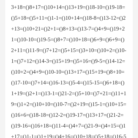
3+18=()8+17=()10+14=()13+19=()18-10=()19-18=
()5+18=()5+11=()1-1=()10+14=()18-8=()13-12=()2
+13=()10+21=()2+1=()8+13=()13-7=()4+9=()19+2
1=()10-10=()19-5=()8+7=()10+18=()6+9=()6+9=()
2+11=()11-9=()7+12=()5+15=()3+10=()10+2=()10-
1=()7+12=()14-3=()15+19=()5+16=()9-5=()14-12=
()10+2=()4+9=()10-10=()13+17=()15+19=()8+10=
()17-10=()7+14=()16-13=()5-4=()15-15=()6+18=()
1+19=()2+1=()13-1=()21-2=()5+10=()7+21=()11+1
9=()1+2=()10+10=()10-7=()2+19=()15-1=()10+15=
()16+6=()18-18=()12-2=()19-17=()13+17=()21-2=
()19-16=()16+18=()11-4=()4+7=()21-9=()4+15=()1
+17=()1-1=()1+19=()4+16=()10+18=()5+18=()16-5