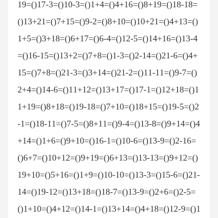
19=()17-3=()10-3=()1+4=()4+16=()8+19=()18-18=
()13+21=()7+15=()9-2=()8+10=()10+21=()4+13=()
1+5=()3+18=()6+17=()6-4=()12-5=()14+16=()13-4
=()16-15=()13+2=()7+8=()1-3=()2-14=()21-6=()4+
15=()7+8=()21-3=()3+14=()21-2=()11-11=()9-7=()
2+4=()14-6=()11+12=()13+17=()17-1=()12+18=()1
1+19=()8+18=()19-18=()7+10=()18+15=()19-5=()2
-1=()18-11=()7-5=()8+11=()9-4=()13-8=()9+14=()4
+14=()1+6=()9+10=()16-1=()10-6=()13-9=()2-16=
()6+7=()10+12=()9+19=()6+13=()13-13=()9+12=()
19+10=()5+16=()1+9=()10-10=()13-3=()15-6=()21-
14=()19-12=()13+18=()18-7=()13-9=()2+6=()2-5=
()1+10=()4+12=()14-1=()13+14=()4+18=()12-9=()1