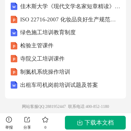
佳木斯大学《现代文学名家短章精读》2025-2026学年第一学期期末试卷(B卷)
问题总数的19.6%，是占比最高的问题类型，其
中8个项目存在规避公开招标问题，建设单位将
ISO 22716-2007 化妆品良好生产规范培训课件
应当公开招标的项目拆分成多个低于法定公开
绿色施工培训教育制度
招标限额的小项目，直接指定施工单位，规避
检验主管课件
公开招标，还有3个项目将项目的主体工程拆分
寺院义工培训课件
成多个专业工程，分别发包，规避招标；有5个
项目存在围标串标问题，通过大数据比对投标
制氮机系统操作培训
单位工商信息发现，3个项目有5家投标单位为
出租车司机岗前培训试题及答案
关联企业，法定代表人为近亲属关系，实际控
制人为同一人，投标报价异常接近，存在明显
网站客服QQ:2881952447 联系电话:
400-852-1180
围标痕迹，2个项目投标文件制作雷同，排版错
误都一致，确认存在串标行为；有7个项目存在
下载本文档
举报
分享
0