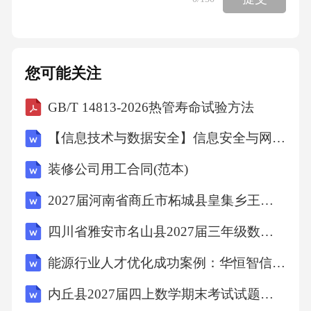
展重点抽查，抽查比例达到项目总数的26%，对
抽查发现排查不彻底、隐瞒问题的，要求重新
排查，并追究相关单位和人员责任。通过多轮
您可能关注
排查核实，全市共梳理出各类突出问题317个，
GB/T 14813-2026热管寿命试验方法
其中市本级排查梳理出突出问题68个，涉及项
目42个，具体问题集中在五个方面：一是项目
【信息技术与数据安全】信息安全与网络安全专项审计计划
审批管理不规范问题突出。本次共排查出项目
装修公司用工合同(范本)
审批环节问题47个，占问题总数的14.8%，其中
2027届河南省商丘市柘城县皇集乡王克仁学校六上数学期末考试模拟试题含解析
12个项目存在未批先建问题，全部为乡镇实施
的民生项目，包括通村公路、农村饮水安全工
四川省雅安市名山县2027届三年级数学第一学期期末质量跟踪监视试题含解析
程、村级服务中心建设等，这类项目普遍投资
能源行业人才优化成功案例：华恒智信破解年龄老化技能滞后
规模小、工期紧，乡镇为了抢农时、赶进度，
内丘县2027届四上数学期末考试试题含解析
在未办理施工许可、甚至未完成初步设计审批