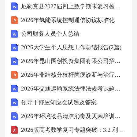
尼勒克县2027届四上数学期末复习检测试题含解析
的情况下就擅自开工建设，截至排查时，仍有7
个项目未完成补审批手续；有9个项目存在批建
2026年氢能系统控制通信协议标准化
不符问题，实际建设内容、建设规模、投资概
公司财务人员个人总结
算和审批内容不一致，其中5个项目擅自增加建
2026大学生个人思想工作总结报告(2篇)
设内容、提高建设标准，突破原审批概算，未
履行变更审批程序，2个项目擅自减少建设内
2026年昆山国创投资集团有限公司招聘笔试参考题库附带答案详版
容，压缩投资规模，未办理变更手续；还有26
2026年非结核分枝杆菌病诊断与治疗指南（2020年版）解读课件
个项目前期工作不扎实，项目立项前可行性研
2026年交通运输系统法律法规考试题库及答案
究不深入，导致项目实施过程中反复变更设
领导干部应知应会试题及答案
计，最长的项目设计变更次数达到8次，造成工
期延误、投资增加，最多的一个项目增加投资
2026年环境物品清洁消毒及灭菌培训试题及答案
超过2000万元。二是招标投标领域乱象仍然存
2026版高考数学复习专题突破：3.2 利用导数研究函数的单调性（精讲）（原卷版）
在。本次共排查出招标投标环节问题62个，占