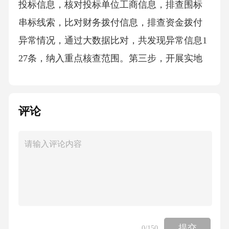
投标信息，核对投标单位工商信息，排查围标
串标线索，比对财务拨付信息，排查资金拨付
异常情况，通过大数据比对，共发现异常信息1
27条，纳入重点核查范围。第三步，开展实地
核查，工作专班对所有市本级项目全部进行实
地核查，对各区县排查出问题的项目全部进行
评论
实地核查，对照项目资料，实地查看项目建设
地点、建设内容、建设规模，核对工程质量，
检查安全措施，访谈项目管理人员、施工人员
和周边群众，核实问题线索，本次共实地核查
项目324个，核实异常线索112条。第四步，开
展重点抽查，工作专班对投资超过5000万元的
重点项目、民生项目、收到信访举报的项目开
提交
0
/150