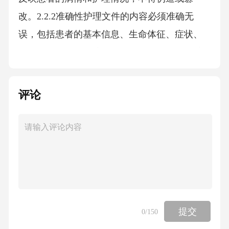
改。2.2.2准确性护理文件的内容必须准确无
误，包括患者的基本信息、生命体征、症状、
体征、治疗措施、护理措施等。2.2.3可靠性护
理文件必须可靠，能够为后续的诊疗和护理工
作提供依据。2.3.1何时书写护理文件必须在护
评论
理过程中及时书写，不得等到护理工作完成后
才书写。2.3.2书写时间护理文件需在规定时间
内完成：入院记录于患者入院24小时内完成，
护理记录单每日及时完成。2.3.3更新时间护理
文件必须及时更新，反映患者的最新病情和护
理情况。2.3及时性及时性是护理文件书写的必
提交
0
/150
要标准。及时性要求护理文件必须在规定的时