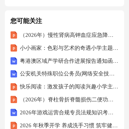
间内完成书写，不得拖延2.4完整性完整性是护
理文件书写的必要标准。完整性要求护理文件
您可能关注
的内容必须全面、完整，不得遗漏重要信息
（2026年）慢性肾病高钾血症应急降钾护理查房课件
2.4.1内容完整性护理文件的内容必须全面，包
小小画家：色彩与艺术的奇遇小学主题班会课件
括患者的基本信息、病情记录、治疗措施、护
理措施、护理效果等。
粤港澳区域产学研合作进展报告通知函3篇范本
公安机关特殊职位公务员(网络安全技术职位)试题及答案解析(湖北省荆州市2026年)
2.4.2信息完整性护理文件必须包含所有必要的
快乐阅读：激发孩子的阅读兴趣小学主题班会课件
信息，不得遗漏重要信息。
（2026年）脊柱骨折脊髓损伤二便功能重建护理查房课件
2.4.3记录完整性护理文件必须完整记录护理过
2026年游戏运营合规专员法规知识考试题库含答案
程中的所有重要事件和变化。临床实践中护理
2026 年秋季开学 养成洗手习惯 筑牢健康防线
文件书写的常见问题与挑战043.1护理文件书写