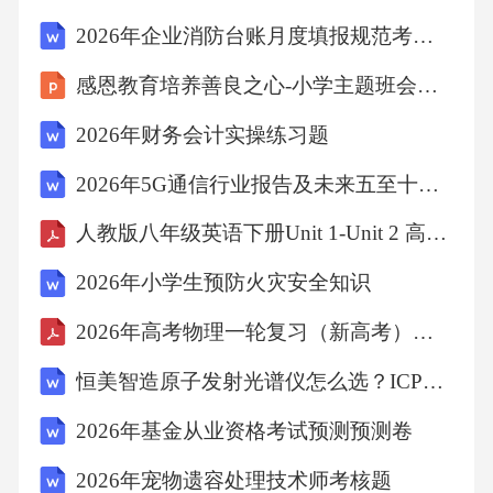
的常见问题在临床实践中，护理文件书写存在
2026年企业消防台账月度填报规范考核模拟试题
诸多问题，影响护理质量和患者安全
感恩教育培养善良之心-小学主题班会课件
2026年财务会计实操练习题
3.1.1内容不规范部分护理文件内容不规范，包
括遗漏重要信息、使用口语化语言、使用缩写
2026年5G通信行业报告及未来五至十年万物互联报告
和符号等。3.1.2记录不准确部分护理文件记录
人教版八年级英语下册Unit 1-Unit 2 高频金句解析（2026春）
不准确，包括生命体征记录错误、症状描述模
2026年小学生预防火灾安全知识
糊、治疗措施记录不完整等。3.1.3书写不及时
部分护理文件书写不及时，包括入院记录拖
2026年高考物理一轮复习（新高考）第九章 第42课时 电场力的性质 培优练习（学生版+解析）
延、护理记录单延迟书写等。3.1.4内容不完整
恒美智造原子发射光谱仪怎么选？ICP光谱仪HM-ICP1石化 HM-ICP2 HM-ICP3选型指南
部分护理文件内容不完整，包括遗漏重要信
2026年基金从业资格考试预测预测卷
息、记录不全面等。3.2护理文件书写的挑战护
2026年宠物遗容处理技术师考核题
理文件书写在临床实践中面临诸多挑战，影响