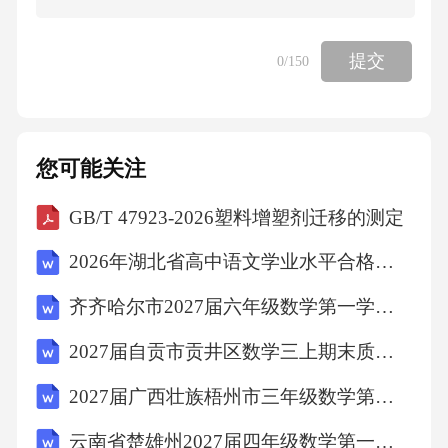
B.青铜器为合金，属于金属材料，故B正确；
提交
0
/150
C.竹简主要成分是纤维素，属于天然有机高分
子材料，不属于金属材料，故C错误；
您可能关注
D.石刻材料主要包括花肉岩、大理石、青石、
GB/T 47923-2026塑料增塑剂迁移的测定
汉白玉等天然石材，不属于金属材料，故D错
2026年湖北省高中语文学业水平合格性模拟卷（一）（文字版含答案）
误。
齐齐哈尔市2027届六年级数学第一学期期末学业质量监测试题含解析
故选：Bo
2027届自贡市贡井区数学三上期末质量检测试题含解析
2027届广西壮族梧州市三年级数学第一学期期末调研模拟试题含解析
4•（阴【中国空间站与材料】（2025・湖北・中
考真题）中国空间站系统建设所使用的下列材
云南省楚雄州2027届四年级数学第一学期期末质量检测模拟试题含解析