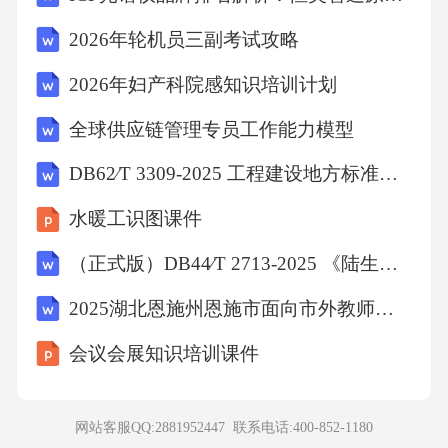
【详解】A、碳纤维复合材料由碳纤维与树脂等
2026年轮机员三副考试攻略
基体结合而成，属于复合材料，并非金属材
2026年妇产科院感知识培训计划
料，故A错误；
全球供应链管理专员工作能力模型
B、石英玻璃主要成分为二氧化硅（SiO2）,属
DB62∕T 3309-2025 工程建设地方标准编制标准
于无机非金属材料（硅酸盐材料），故B错误；
水暖工识图课件
C、聚酰胺合成纤维（如尼龙）属于有机高分子
（正式版）DB44∕T 2713-2025 《陆生野生动物样品采集和保存技术规范》
合成材料•，非金属材料，故C错误：
2025湖北恩施州恩施市面向市外教师选调60人笔试备考试题及答案解析
会议会展知识培训课件
D、铝锂合金是铝（金属）与锂（金属）熔合而
成的合金，属于金属材料（合金是金属材料的
重要类别），
网站客服QQ:2881952447 联系电话:
400-852-1180