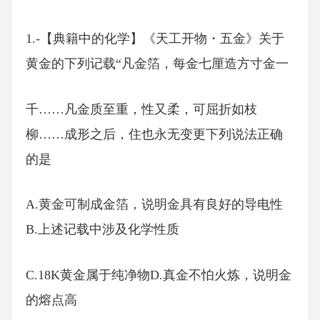
1.-【典籍中的化学】《天工开物・五金》关于
黄金的下列记载“凡金箔，每金七厘造方寸金一
千……凡金质至重，性又柔，可屈折如枝
柳……成形之后，住也永无变更下列说法正确
的是
A.黄金可制成金箔，说明金具有良好的导电性
B.上述记载中涉及化学性质
C.18K黄金属于纯净物D.真金不怕火炼，说明金
的熔点高