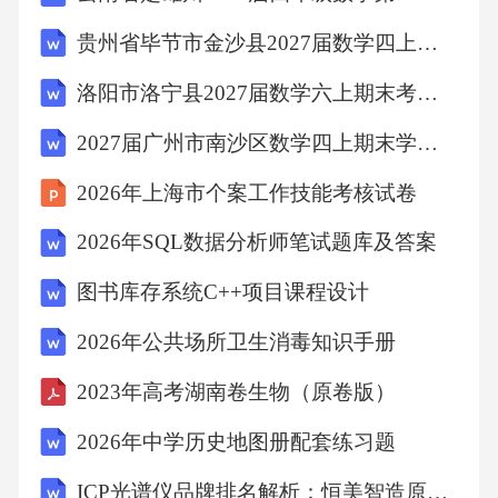
料中，
贵州省毕节市金沙县2027届数学四上期末考试试题含解析
洛阳市洛宁县2027届数学六上期末考试模拟试题含解析
属于金属材料的是
2027届广州市南沙区数学四上期末学业质量监测试题含解析
A.建造空间站使用的碳纤维复合材料
2026年上海市个案工作技能考核试卷
2026年SQL数据分析师笔试题库及答案
B.制造载人飞船使用的滤紫外线石英玻璃
图书库存系统C++项目课程设计
C.制作航天服使用的聚酰胺合成纤维
2026年公共场所卫生消毒知识手册
D.制造火箭使用的第三代铝锂合金
2023年高考湖南卷生物（原卷版）
2026年中学历史地图册配套练习题
【答案】D
ICP光谱仪品牌排名解析：恒美智造原子发射光谱仪与国际品牌对比