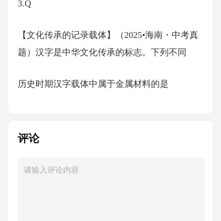
3.Q
【文化传承的记录载体】（2025•海南・中考真
题）汉字是中华文化传承的标志。下列不同
历史时期汉字载体中属于金属材料的是
【答案】B
评论
【详解】A.金属材料包括纯金属和合金，龟甲
主要成分含胶质、脂肪即钙盐等，不属于金属
材料，故A错
误；