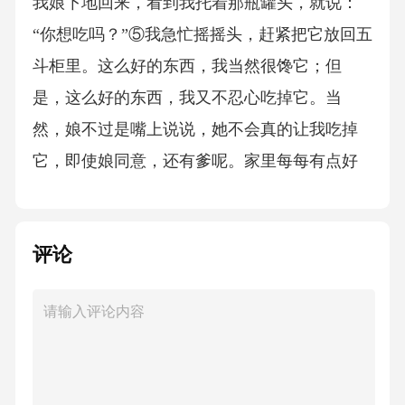
我娘下地回来，看到我托着那瓶罐头，就说：
“你想吃吗？”⑤我急忙摇摇头，赶紧把它放回五
斗柜里。这么好的东西，我当然很馋它；但
是，这么好的东西，我又不忍心吃掉它。当
然，娘不过是嘴上说说，她不会真的让我吃掉
它，即使娘同意，还有爹呢。家里每每有点好
吃的，像点心呀、罐头呀、糖果呀、花生呀什
么的，都要用来串亲戚的。所以，这一回玉泉
评论
叔叔拿来的礼物，爹娘早合计好了，要留到春
节用。娘发现我对那瓶罐头感兴趣，不知怎么
给爹说了，爹担心我吃掉它——其实这个担心
是多余的，我怎么敢吃它！家长对馋嘴孩子防
备一下，也是正常的。于是有一天我发现，五