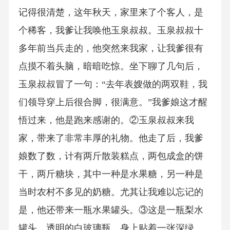
记得很清楚，这年秋天，家里来了个客人，是
个稀客，我爹让我唤他玉泉叔叔。玉泉叔叔十
多年前当兵走的，他突然来我家，让我爹很有
点摸不着头脑，暗暗吃惊。坐下聊了几句后，
玉泉叔叔冒了一句：“去年表嫂做的两双鞋，我
们领导穿上后很合脚，很满意。”我爹娘这才醒
悟过来，他是跑来感谢的。②玉泉叔叔来我
家，带来了非常丰厚的礼物。他走了后，我爹
娘数了数，计有两斤散装糕点，两包成盒的饼
干，两斤糖块，其中一种是水果糖，另一种是
当时农村不多见的奶糖。尤其让我难以忘记的
是，他还带来一瓶水果罐头。③这是一瓶梨水
罐头，透明的白玻璃瓶，身上贴着一张深绿