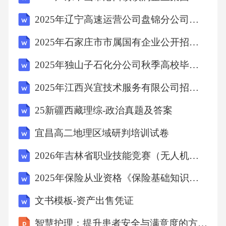
在头上，平稳地在院子里走一圈，不用担心它
2025年辽宁高速运营公司盘锦分公司招聘30人笔试历年常考点试题专练附带答案详解
掉下摔坏，因为我家的院子都是泥巴地，比较
2025年石家庄市市属国有企业公开招聘应届毕业生223人笔试历年难易错考点试卷带答案解析
松软，即使它掉在地上，也没大事。⑨年关将
至，又到走亲戚的时候了，想到这瓶可爱的罐
2025年独山子石化分公司秋季高校毕业生招聘（210人）笔试历年难易错考点试卷带答案解析
头要被送走，不知跑到谁家去，我开始忧心起
2025年江西兴宜技术服务有限公司招聘5人笔试历年常考点试题专练附带答案详解
来，有点闷闷不乐。我躲在一旁，默默地望着
25新疆西藏理综-政治真题及答案
那瓶已经被我摸弄得有点变色的梨水罐头，乳
白色的金属瓶盖都有点发黑发乌了，显得陈旧
宜昌高二地理区域研判培训试卷
了许多。我还用小刀在上面刻了个小小的三角
2026年吉林省职业技能竞赛（无人机装调检修工）模拟试题及答案
符号，仿佛想给它留个纪念。⑩我爹和我娘商
2025年保险从业资格《保险基础知识》模拟试题及答案
量，打算把这瓶罐头送到大姑奶奶家去。我在
文书模板-资产出售凭证
一旁跳出来，说：“不行！送我姥姥吧！我姥姥
牙不好，吃这个咬得动。”爹和娘看我一眼，点
智慧护理：提升患者安全与满意度的方法与实践