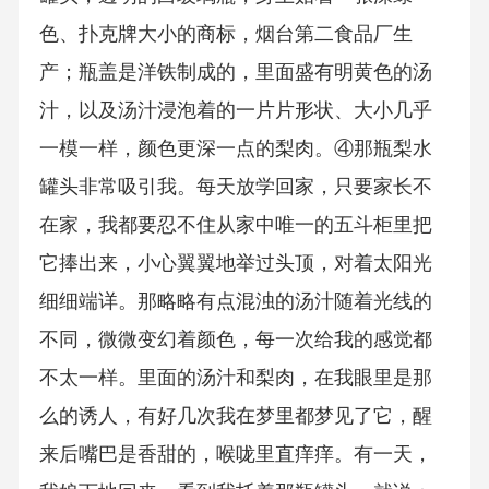
色、扑克牌大小的商标，烟台第二食品厂生
产；瓶盖是洋铁制成的，里面盛有明黄色的汤
汁，以及汤汁浸泡着的一片片形状、大小几乎
一模一样，颜色更深一点的梨肉。④那瓶梨水
罐头非常吸引我。每天放学回家，只要家长不
在家，我都要忍不住从家中唯一的五斗柜里把
它捧出来，小心翼翼地举过头顶，对着太阳光
细细端详。那略略有点混浊的汤汁随着光线的
不同，微微变幻着颜色，每一次给我的感觉都
不太一样。里面的汤汁和梨肉，在我眼里是那
么的诱人，有好几次我在梦里都梦见了它，醒
来后嘴巴是香甜的，喉咙里直痒痒。有一天，