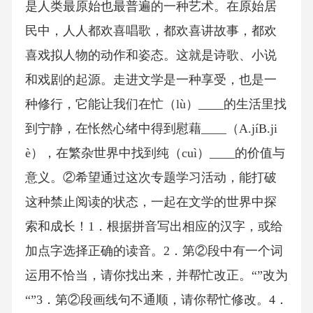
是人类最原始也最普遍的一种艺术。在原始居
民中，人人都欢喜唱歌，都欢喜讲故事，都欢
喜戏拟人物的动作和姿态。这就是诗歌、小说
和戏剧的起源。走进文学是一种享受，也是一
种修行，它能让我们在忙（lù）____的生活里找
到宁静，在怅然心绪中得到慰藉____（A.jíB.ji
è），在繁杂世界中找到纯（cuì）____的价值与
意义。②希望通过这次专题学习活动，能打破
这种禁止阅读的状态，一起在文学的世界中探
索和成长！1．根据拼音写出相应的汉字，或给
加点字选择正确的读音。2．第②段中有一个词
运用不恰当，请你找出来，并帮忙改正。“”改为
“”3．第②段画线句不通顺，请你帮忙修改。4．