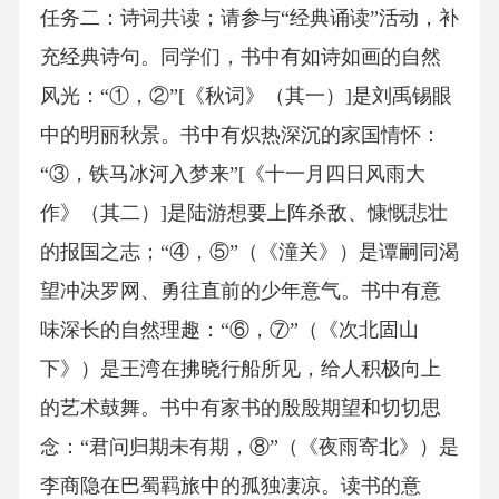
任务二：诗词共读；请参与“经典诵读”活动，补
充经典诗句。同学们，书中有如诗如画的自然
风光：“①，②”[《秋词》（其一）]是刘禹锡眼
中的明丽秋景。书中有炽热深沉的家国情怀：
“③，铁马冰河入梦来”[《十一月四日风雨大
作》（其二）]是陆游想要上阵杀敌、慷慨悲壮
的报国之志；“④，⑤”（《潼关》）是谭嗣同渴
望冲决罗网、勇往直前的少年意气。书中有意
味深长的自然理趣：“⑥，⑦”（《次北固山
下》）是王湾在拂晓行船所见，给人积极向上
的艺术鼓舞。书中有家书的殷殷期望和切切思
念：“君问归期未有期，⑧”（《夜雨寄北》）是
李商隐在巴蜀羁旅中的孤独凄凉。读书的意