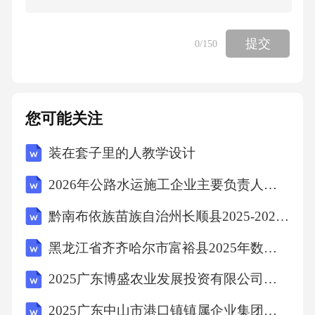
斗柜上了把小铁锁。⑥放学之后，家长又不在
家的时候，我就觉得六神无主——因为打不开
提交
0
/150
五斗柜了。我真的不是想偷吃梨水罐头，而是
想经常能端详它一下。⑦这天夜里，我上炕睡
了，迷迷糊糊听到娘开五斗柜的门。我便留了
您可能关注
个心眼，假装睡着，看娘把钥匙藏到什么地
装在套子里的人教学设计
方。果然，她把钥匙掖到了炕席下面。嗨，原
来它就藏在离我脑袋不远的地方。⑧从那以
2026年公路水运施工企业主要负责人考试题库（附答案）
后，放学回到家，只要家里只有我一个人，我
黔南布依族苗族自治州长顺县2025-2026学年数学四下期末统考试题（含答案）
就把那瓶罐头捧出来把玩、端详，我把鼻头紧
黑龙江省齐齐哈尔市富裕县2025年数学三年级第二学期期中统考模拟试题（含答案解析）
紧贴在瓶身上，想闻到一点点香甜的气味；我
用力摇晃瓶身，看里面的汤汁冒出气泡，看里
2025广东博盛农业发展投资有限公司招聘拟聘用笔试历年常考点试题专练附带答案详解
面的梨肉上下滑动，像游泳的孩童；我把它顶
2025广东中山市港口镇镇属企业集团招聘员工1人笔试历年常考点试题专练附带答案详解