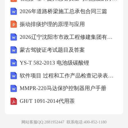
了头。我心里面的如意小算盘是，过段时间我
2026年道路桥梁施工总承包合同三篇
还要去姥姥家，没准姥姥见了我一高兴，打开
振动排痰护理的原理与应用
这瓶罐头给我吃呢！⑪出了正月，我跟娘说想
2026辽宁沈阳市市政工程修建集团有限公司招聘7人笔试模拟试题及答案详解
去姥姥家玩玩，娘同意了我一个人去。姥姥家
离我家只有八里地，每次我都是走着去，边走
蒙古驾驶证考试题目及答案
边玩。这一次路上我没敢停留，走得挺快，不
YS-T 582-2013 电池级碳酸锂
一会儿就到了姥姥家。我的目光在屋子里睃来
软件项目 过程和工作产品检查记录表全套
睃去，就想看到一样东西。可是没有。终于忍
不住，我问姥姥：“初三拜年，我娘带来一个大
MMPR-220马达保护控制器用户手册
梨罐头，姥姥还记得吗？”姥姥有点耳聋，我说
GH/T 1091-2014代用茶
了好几遍，她才弄明白，说有一点点印象，但
是记不清它跑到哪去了。她打开两个柜子让我
网站客服QQ:2881952447 联系电话:
400-852-1180
瞅了瞅，确实没有它的影子！⑫姥姥说：“可能