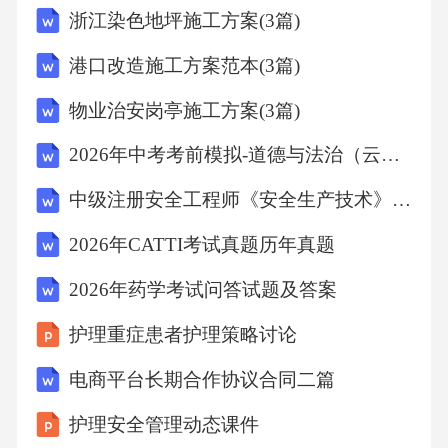
浙江染色地坪施工方案(3篇)
受资本逻辑的隐蔽控制。D．“观看劳动”使用户
通过点赞、评论等行为直接获得经济报酬，实
港口改造施工方案范本(3篇)
现个人价值。2．下列对原文相关内容的分析和
物业治安岗亭施工方案(3篇)
评价，不正确的一项是（）A．“观看劳动”将休
2026年中考考前模拟-道德与法治（云南卷）（考试版）
闲场域异化为劳动空间，这是资本逻辑对闲暇
时间进行“殖民化”的体现，揭示了资本驱动的本
中级注册安全工程师《安全生产技术》高频考点
质。B．平台推送精准匹配用户“需要”，虽加深
2026年CATTI考试真题历年真题
了用户依赖，但促进了不同兴趣圈层之间的深
2026年药学考试问答试题及答案
度交流，评价较为客观全面。C．根据文本观
护理重症患者护理策略讨论
点，“观看劳动”非但未能实现劳动与休闲的内在
统一，反而造成了一种比传统剥削更为隐蔽的
电商平台长期合作协议合同二篇
异化劳动形态。D．文章在分析“观看劳动”时，
护理安全管理动态课件
指出了其在形式上的进步性，但重点批判了其