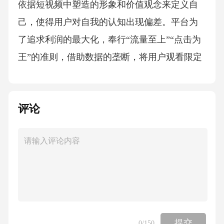
依据短视频中塑造的形象和价值观念来定义自
己，使得用户对自我的认知出现偏差。平台为
了追求利润的最大化，奉行“流量至上”“点击为
王”的准则，借助数据的垄断，将用户观看限定
于自身感兴趣的特定内容领域。不同人之间存
在兴趣差异，在平台资本的“信息孤岛”中，这一
评论
差异被不断放大，逐渐形成一个个“信息部落”。
一方面，平台对个人的无限迎合，使得自我休
闲逐渐演进为自我异化，导致自我认知出现偏
差；另一方面，同一“信息部落”中成员之间因兴
趣相投而实现圈层认同，而“部落”之间的理解和
交流则变得极为困难，甚至彼此敌视和对立。
当用户倾向于在短视频平台中寻求认同时，也
提交
0
/150