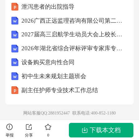
泄泻患者的出院指导
本质上的剥削性，体现了辩证的分析视角。3．
根据原文内容，在下面文段的横线处补写出恰
2026广西正远监理咨询有限公司第二批项目制用工招聘47人笔试模拟试题及答案详解
当的短语，每处不超过7个字。短视频平台将休
2027届高三启航学生动员大会上校长讲话：把极限刻在 2027 的坐标上
闲活动转化为隐蔽的“观看劳动”。用户点赞、评
2026年湖北省综合评标评审专家库专家考试在线题库及答案
论等行为表面是休闲，实则为平台无偿生产数
设备购买意向性合同
据、创造价值。算法形成的诱导用户持续参
与，使劳动与休闲的界限模糊化。这种模式
初中生未来规划主题班会
下，用户虽未受强制，却陷入循环，其行为数
副主任护师专业技术工作总结
据被平台占有并用于，形成“数据-利润”闭环。
更重要的是，“观看劳动”不仅掩盖剥削实质，还
网站客服QQ:2881952447 联系电话:
400-852-1180
塑造认知偏差与圈层对立，使用户社交关系表
面化。因此，需揭示这种劳动异化本质，推动
下载本文档
举报
分享
0