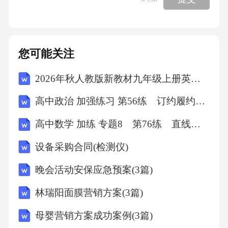
就会越发忽视其现实中的人际关系，社交关系
日益单一和表面化，进一步加剧了人与人之间
在社交层面的异化。在数字技术不断进步的今
您可能关注
天，必须要对“观看劳动”的本质进行深度透视和
2026年秋人教版新教材九年级上册英语Unit 1 The Changing World 单元测试卷（含答案）
多维分析，并以实际行动推动其异化劳动样态
的扬弃，真正实现劳动“休闲化”。（摘编自左路
高中政治 加强练习 第56练 订约履约与违约责任
平、朱亮《“观看劳动”：短视频时代劳动异化的
高中数学 加练 专题8 第76练 直线与圆锥曲线的位置关系
新样态及其批判》）1．下列对“观看劳动”的理
设备采购合同(检测仪)
解，正确的一项是（）A．“观看劳动”是用户主
动选择的全时段化工作，其劳动成果由用户个
晚会活动安保应急预案(3篇)
人占有。B．“观看劳动”具有生产与消费融合的
林瑞阳面膜营销方案(3篇)
特性，从而实现了劳动的自由本质。C．“观看
母婴营销方案成功案例(3篇)
劳动”在形式上统一了劳动与休闲，但本质上仍