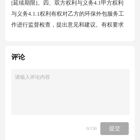
[延续期限]。四、双方权利与义务4.1甲方权利
与义务4.1.1权利有权对乙方的环保外包服务工
作进行监督检查，提出意见和建议。有权要求
乙方按照合同约定的服务内容、标准和期限履
行义务。有权获取乙方提供的环保监测报告、
评论
运行维护记录等相关资料。4.1.2义务向乙方提
供开展环保外包服务所需的相关资料，包括但
不限于生产工艺流程图、设备清单、历史环保
数据等，并确保资料的真实性和完整性。协助
乙方协调与甲方内部其他部门的关系，为乙方
开展工作提供必要的便利条件。按照合同约定
及时支付服务费用。遵守国家及地方环保法
提交
0
/150
规，配合乙方做好环保工作，不得擅自更改生