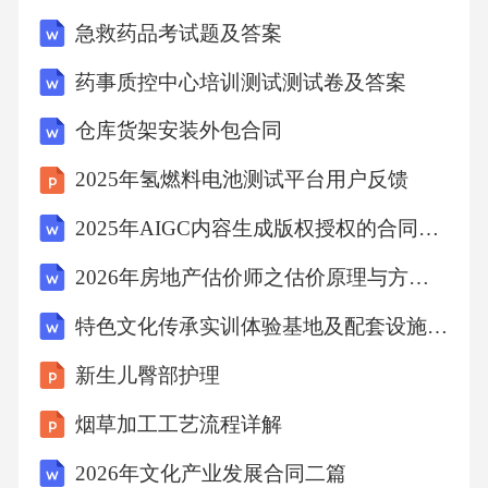
密和技术秘密，不得向任何第三方泄露。如因
急救药品考试题及答案
乙方原因导致环保事故或违法行为，乙方应承
药事质控中心培训测试测试卷及答案
担全部法律责任，并赔偿甲方因此遭受的全部
仓库货架安装外包合同
损失。五、服务费用及支付方式5.1服务费用本
合同服务费用总计为人民币[X]元（大写：[大写
2025年氢燃料电池测试平台用户反馈
金额]）。费用明细如下：废气处理服务费用：
2025年AIGC内容生成版权授权的合同协议
人民币[X]元/年。废水处理服务费用：人民币
2026年房地产估价师之估价原理与方法押题练习试题A卷含答案
[X]元/年。固体废弃物处理服务费用：人民币
特色文化传承实训体验基地及配套设施建设项目可行性研究报告模板-拿地立项申报
[X]元/年。环保设施运行维护与管理服务费用：
人民币[X]元/年。环保监测与报告服务费用：人
新生儿臀部护理
民币[X]元/年。环保咨询与培训服务费用：人民
烟草加工工艺流程详解
币[X]元/年。5.2支付方式甲方应在合同签订后
2026年文化产业发展合同二篇
[X]个工作日内，向乙方支付合同总金额的[预付