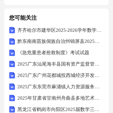
产工艺或排放污染物，以免影响乙方的服务效
果。4.2乙方权利与义务4.2.1权利有权按照合同
您可能关注
约定获取服务费用。有权要求甲方提供开展服
齐齐哈尔市建华区2025-2026学年数学四年级第二学期期末复习检测试题（含答案解析）
务所需的相关资料和协助。在甲方未按照合同
约定履行义务时，有权暂停服务并要求甲方承
黔东南南苗族侗族自治州锦屏县2025年数学三年级下学期期末考试模拟试题含解析
担违约责任。4.2.2义务按照国家及地方环保法
《急危重患者抢救制度》考试试题
规、行业标准以及本合同约定，勤勉尽责地开
2025广东汕尾海丰县国有资产监督管理局招聘12名县属国有企业工作人员拟聘用人员（第四批）笔试历年常考点试题专练附带答案详解
展环保外包服务工作，确保服务质量达到合同
要求。配备专业的环保技术人员和管理人员，
2025广东广州花都城投西城经济开发有限公司第二次招聘项目用工人员23人笔试历年常考点试题专练附带答案详解
确保人员具备相应的资质和能力，并按照合同
2025广东东莞市麻涌镇人力资源服务有限公司招聘档案资料员2人笔试历年典型考点题库附带答案详解
约定组织人员开展工作。定期向甲方汇报环保
2025年甘肃省甘南州舟曲县多地艺术演艺有限公司招聘30人笔试历年典型考点题库附带答案详解
外包服务工作进展情况及存在的问题，及时响
黑龙江省鹤岗市向阳区2025届数学三年级第二学期期中质量检测模拟试题含答案解析
应甲方提出的要求和意见。保守甲方的商业秘