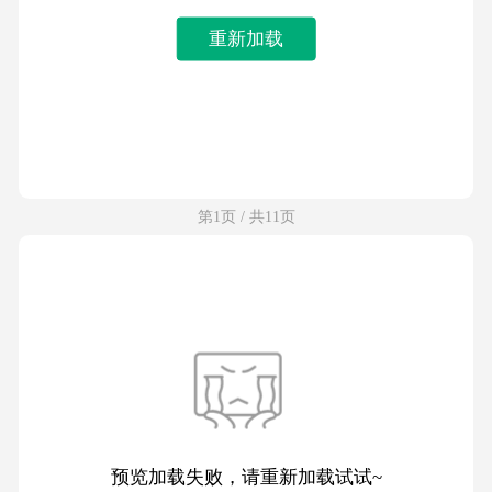
重新加载
第1页 / 共11页
预览加载失败，请重新加载试试~