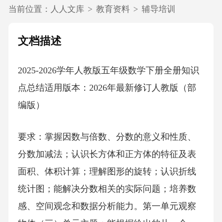
当前位置：
人人文库
>
教育资料
>
辅导培训
文档描述
2025-2026学年人教版五年级数学下册全册知识
点总结适用版本：2026年最新修订人教版（部
编版）
要求：掌握因数与倍数、分数的意义和性质、
分数加减法；认识长方体和正方体的特征及表
面积、体积计算；理解图形的旋转；认识折线
统计图；能解决分数相关的实际问题；培养数
感、空间观念和数据分析能力。第一单元观察