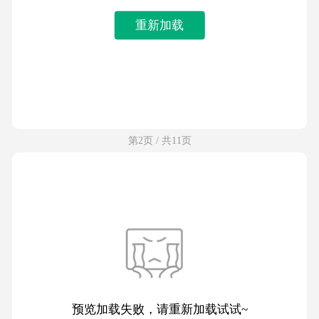
重新加载
第2页 / 共11页
预览加载失败，请重新加载试试~