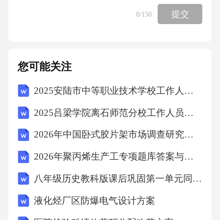
×高（V=abh）正方体体积=棱长×棱长×棱长（V
提交
0
/150
=a³）统一公式：体积=底面积×高（V=Sh）不规
则物体的体积计算：排水法不规则物体体积=上
升部分水的体积=容器底面积×水面上升的高度
您可能关注
易错点：计算表面积时忘记减去无盖的面；混
2025安陆市中等职业技术学校工作人员招聘考试试题
淆体积和容积的概念；单位换算时进率记错；
2025吕梁学院离石师范分校工作人员招聘考试试题
计算体积时用错公式；排水法应用时忽略容器
的形状。第四单元分数的意义和性质单元主
2026年中国卧式胶片架市场调查研究报告
题：理解分数的意义，掌握分数的基本性质，
2026年聚丙烯生产工专项题库答案与解释
能进行约分和通分，比较分数的大小
八年级历史教科版课后巩固第一单元同步测试卷基础版A卷
核心重点：分数的意义；分数与除法的关系；
液化烃厂区防爆电气设计方案
分数的基本性质；最大公因数和最小公倍数；