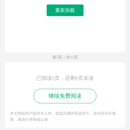
重新加载
第5页 / 共11页
已阅读5页，还剩6页未读
继续免费阅读
本文档由用户提供并上传，收益归属内容提供方，若内容存在侵
权，请进行举报或认领