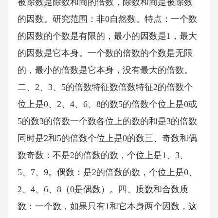
被除数是除数和商的倍数，除数和商是被除数
的因数。研究范围：非0自然数。特点：一个数
的因数的个数是有限的，最小的因数是1，最大
的因数是它本身。一个数的倍数的个数是无限
的，最小的倍数是它本身，没有最大的倍数。
二、2、3、5的倍数特征数倍数特征2的倍数个
位上是0、2、4、6、8的数5的倍数个位上是0或
5的数3的倍数一个数各位上的数的和是3的倍数
同时是2和5的倍数个位上是0的数三、奇数和偶
数奇数：不是2的倍数的数，个位上是1、3、
5、7、9。偶数：是2的倍数的数，个位上是0、
2、4、6、8（0是偶数）。四、质数和合数质
数：一个数，如果只有1和它本身两个因数，这