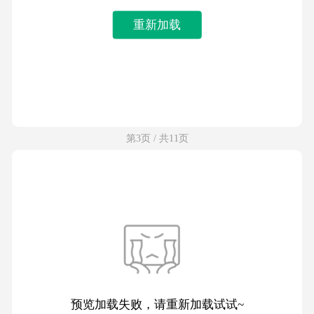
重新加载
第3页 / 共11页
预览加载失败，请重新加载试试~