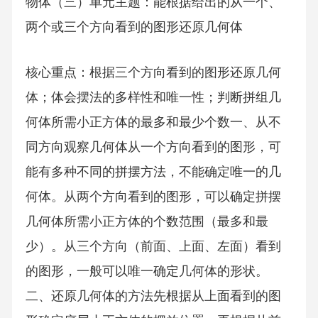
物体（三）单元主题：能根据给出的从一个、
两个或三个方向看到的图形还原几何体
核心重点：根据三个方向看到的图形还原几何
体；体会摆法的多样性和唯一性；判断拼组几
何体所需小正方体的最多和最少个数一、从不
同方向观察几何体从一个方向看到的图形，可
能有多种不同的拼摆方法，不能确定唯一的几
何体。从两个方向看到的图形，可以确定拼摆
几何体所需小正方体的个数范围（最多和最
少）。从三个方向（前面、上面、左面）看到
的图形，一般可以唯一确定几何体的形状。
二、还原几何体的方法先根据从上面看到的图