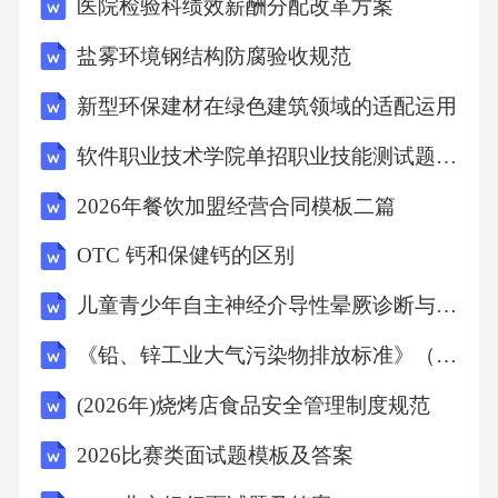
医院检验科绩效薪酬分配改革方案
约分和通分；分数与小数的互化一、分数的意
盐雾环境钢结构防腐验收规范
义单位“1”：一个物体、一个计量单位或是一些
新型环保建材在绿色建筑领域的适配运用
物体等都可以看作一个整体，这个整体可以用
自然数1来表示，通常把它叫做单位“1”。分数的
软件职业技术学院单招职业技能测试题库及答案1套
意义：把单位“1”平均分成若干份，表示这样的
2026年餐饮加盟经营合同模板二篇
一份或几份的数，叫做分数。分数单位：把单
OTC 钙和保健钙的区别
位“1”平均分成若干份，表示其中一份的数叫做
分数单位。二、分数与除法的关系被除数÷除数
儿童青少年自主神经介导性晕厥诊断与治疗指南总结2026
=被除数除数（除数≠0）
《铅、锌工业大气污染物排放标准》（GB 25466-2025）
(2026年)烧烤店食品安全管理制度规范
字母表示：a÷b=a三、真分数、假分数和带分数
真分数：分子比分母小的分数，真分数小于1。
2026比赛类面试题模板及答案
假分数：分子比分母大或分子和分母相等的分