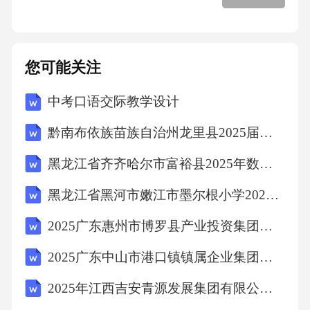
员，了解故障情况和预计修复时间。安抚电梯
内产妇及家属情绪，告知他们不要惊慌。通过
外部通话装置与他们保持沟通，了解身体状
您可能关注
况。若等待时间较长，安排医护人员携带急救
中考口语交际教学设计
设备前往现场待命，以防万一。待电梯修复
后，协助医护人员做好后续检查和安抚工作。4.
黔南布依族苗族自治州龙里县2025届三下数学期末教学质量检测模拟试题含解析
遇到一位新生儿窒息，你会按照怎样的流程进
黑龙江省齐齐哈尔市富裕县2025年数学三年级第二学期期末统考模拟试题（含解析）
行急救？答案：立即将新生儿置于辐射保暖台
黑龙江省黑河市嫩江市墨尔根小学2025年数学三年级下学期期中预测试题含答案
上，摆好体位，清理呼吸道，用吸痰管吸净
口、鼻、咽部分泌物。擦干身体，给予触觉刺
2025广东惠州市博罗县产业投资集团有限公司下属子公司招聘工作人员笔试及工作安排笔试历年典型考点题库附带答案详解
激，如轻拍足底等。同时进行正压通气，频率
2025广东中山市港口镇镇属企业集团招聘员工拟聘人员笔试历年常考点试题专练附带答案详解
约40-60次/分钟，观察胸廓起伏。评估心率，若
2025年江西吉安青源发展集团有限公司及下属子公司招聘22人笔试历年典型考点题库附带答案详解
心率小于60次/分钟，进行胸外按压，按压频率1