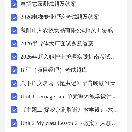
单招志愿测试题及答案
00-120次/分钟，深度约胸廓前后径的1/3。持续
急救并呼叫上级支援，直至新生儿恢复自主呼
2026电梯专业理论考试题及答案
吸和心率。四、计划组织协调题1.请策划一次针
襄阳正大农牧食品有限公司n员工惩戒管理规定（2026套改）考试试卷
对社区妇女的乳腺癌筛查活动。答案：活动前
2026半导体大厂面试题及答案
与社区沟通确定时间地点，通过社区公告、微
信群等宣传活动内容。准备筛查设备和专业医
2026年新入职护士护理实践指南考试试题
护人员。活动中有序引导妇女登记、检查，包
B 证（项目经理）考试题库
括乳腺超声、钼靶等项目。对可疑病例详细记
八下语文名著《昆虫记》早背晚默21天
录并安排进一步检查。活动后整理数据，为每
Unit 1 Teenage Life 单元整体教学设计 -高中英语人教版（2019）必修第一册
位妇女建立健康档案。开展健康讲座，普及乳
腺癌防治知识，提高妇女健康意识。2.如何组织
《主题二 探秘京剧脸谱》教学设计-六年级下册综合实践活动辽师大版
一场妇幼保健知识竞赛活动？答案：成立筹备
Unit 2 My class Lesson 2（教案）人教精通版（2024）英语三年级下册
小组，确定竞赛主题、规则、时间、奖项设置