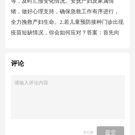
等，及时汇报变化情况。安抚产妇及家属情
绪，做好心理支持，确保急救工作有序进行，
全力挽救产妇生命。2.若儿童预防接种门诊出现
疫苗短缺情况，你会如何应对？答案：首先向
领导汇报疫苗短缺现状，预估短缺时长。及时
与疫苗供应部门沟通协调，了解补货时间。对
评论
前来接种的儿童及家长做好解释工作，说明情
况并告知预计等待时间。根据库存情况，合理
安排优先接种人群，如急需接种的特殊儿童。
同时，关注周边门诊疫苗情况，必要时协调调
配，保障接种工作顺利开展。3.妇幼保健院电梯
突发故障，里面有产妇和家属，你会怎么处
理？答案：马上通过对讲机联系电梯维修人
提交
0
/150