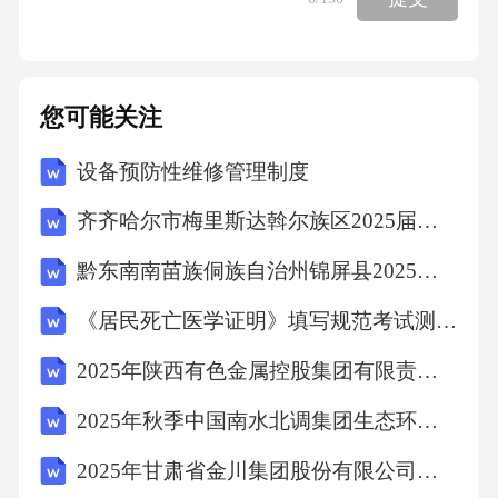
踪生成拉运量扫描转移过程监控查看联单实时G
PS追踪及预警车载视频通话03/监管目标态势分
析功能介绍基于全闭环数据汇聚，实现对全品
您可能关注
类固废的态势分析，包括现状分析、趋势分
设备预防性维修管理制度
析、区域分布分析、源头减量分析、资源化利
用分析、无害化处置分析、产废与经济分析、
齐齐哈尔市梅里斯达斡尔族区2025届数学四年级下学期期末达标测试试题（含答案）
产废趋势与能力分析、热点问题分析等；示例
黔东南南苗族侗族自治州锦屏县2025年数学三年级第二学期期末考试模拟试题（含解析）
图片04/功能介绍产废监管利用物联感知（电子
《居民死亡医学证明》填写规范考试测试卷及答案
秤/地磅）、二维码电子联单、视频监控、GPS
跟踪等技术，实现对固体废物产废、运输、处
2025年陕西有色金属控股集团有限责任公司招聘（18人）笔试历年难易错考点试卷带答案解析
置环节的全覆盖监管。产废管理：实现对固废
2025年秋季中国南水北调集团生态环保有限公司下属公司（南水北调生态环保工程有限公司）招聘拟聘人员笔试历年典型考点题库附带答案详解
产废环节的全覆盖监管，包括产废企业管理、
2025年甘肃省金川集团股份有限公司技能操作人员社会招聘400人笔试历年常考点试题专练附带答案详解
电子台账/地磅数据管理、产废台账月报、年度