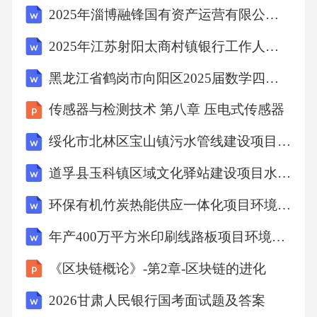
2025年淄博融锋国有资产运营有限公司公开招聘工作人员笔试笔试历年典型考点题库附带答案详解
申报登记、视频监控等功能；利用电子秤，自
动生成产废台账，形成待拉运量。产废月报产
2025年江苏射阳太商村镇银行工作人员招聘笔试历年典型考题及考点剖析附带答案详解
废企业管理产废台账上报功能介绍示例图片04/
黑龙江省鹤岗市向阳区2025届数学四年级第二学期期末质量检测模拟试题（含答案解析）
功能介绍运输监管运输环节：实现对固体废物
传感器与检测技术 第八章 压电式传感器
运输环节的全覆盖监管，包括运输企业管理、
运输轨迹监管、转移联单、车载视频、视频通
绥化市北林区宝山镇污水管线建设项目水土保持报告表
话等功能；转移联单填报扫码获取待拉运量，
道孚县玉科镇区域文化驿站建设项目水土保持报告表
新建联单产废单位确认运输车辆监管车辆轨迹
环保有机竹炭热能供应一体化项目环境影响报告书
展示功能介绍示例图片04/功能介绍处置监管处
年产400万平方米印刷线路板项目环境影响报告表
置环节：实现对固体废物处置环节的全覆盖监
管，包括经营处置企业管理、地磅数据管理、
《区块链概论》-第2章-区块链的进化
经营台账、年度申报登记、视频监控等功能；
2026甘肃人民银行国考面试题及答案
扫码获取司机拉运废物信息接收确认处置台账