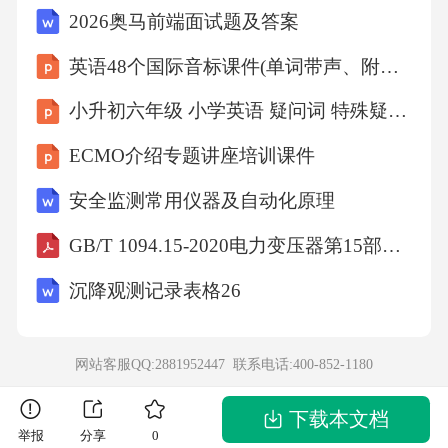
2026奥马前端面试题及答案
上报经营处置月报处置单位管理功能介绍示例
图片04/功能介绍视频监控-AI识别实现对固废产
英语48个国际音标课件(单词带声、附有声国际音标图)
废企业、运输车辆、处置单位的全景视频接
小升初六年级 小学英语 疑问词 特殊疑问句
入，包括产废贮存间、车载视频、卸货区、处
ECMO介绍专题讲座培训课件
置贮存间、投料点、排放口等重点监管区域，7
安全监测常用仪器及自动化原理
*24全天候掌握危废接收运输处置全过程，并利
用AI识别能力，对视频监控异常实现智能预
GB/T 1094.15-2020电力变压器第15部分：充气式电力变压器
警，推送执法。AI识别预警固废桶倾倒；未按
沉降观测记录表格26
规定区域贮存；工作人员未穿防护服；····全点
位视频接入异常生产识别功能介绍示例图片04/
网站客服QQ:2881952447 联系电话:
400-852-1180
功能介绍智能日报基于固体废物全过程数据汇
聚，支持秒级导出智能日报、多维度统计分
下载本文档
举报
分享
0