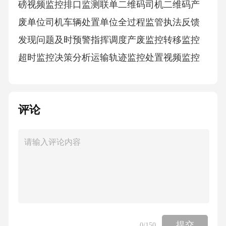
磅视频监控排口监测联单二维码司机二维码产
废单位司机车辆处置单位全过程监管执法反馈
发现问题及时预警指挥调度产废监控转移监控
超时监控决策分析运输轨迹监控处置视频监控
监察执法03/监管目标固体废物全生命周期管理
产废机构——废物随产随秤，数据实时查看称
评论
重数据实时同步APP电子秤分类称重01废机油03
废酸碱液04其他危险废物04粉煤灰05化学性废
物06其他一般工业固废拉运二维码03/监管目标
处置单位——运达扫码确认，处理全程视频监
控卸货员扫码确认处理全程监控卸料区投料口
联单结束废水废气处理设施在线监控03/监管目
标运输车辆——先扫描后拉运，运输全过程追
提交
0
/150