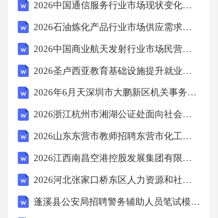
2026中国通信服务行业市场现状变化及投资发展趋势深度研究报告
2026石油炼化产品行业市场供应需求现状分析投资评估发展策略规划报告
2026中国商业航天发射行业市场民营资本参与与国际竞争力分析报告
2026圣卢西亚教育基础设施提升就业能力普遍影响发展建议研究
2026年6月天深圳市大鹏新区机关事务管理中心招聘编外人员2人考试参考题库及答案详解
2026浙江杭州市湘湖公证处面向社会招聘3人笔试模拟试题及答案详解
2026山东东营市教师招聘东营市化工学校招聘7人考试模拟试题及答案详解
2026江西南昌空港控股发展集团有限公司招聘劳务派遣员工9人考试模拟试题及答案详解
2026河北张家口桥东区人力资源和社会保障局征集青年就业见习岗位考试模拟试题及答案详解
蓬溪县公安局招聘警务辅助人员笔试模拟试题及答案详解