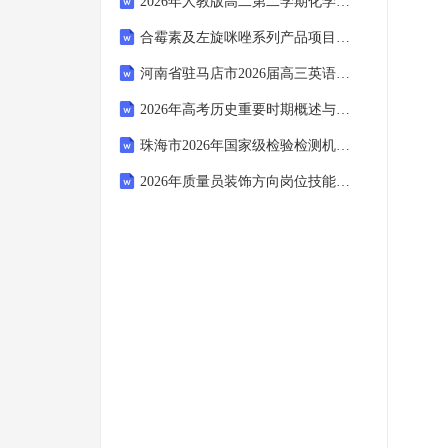
2026年人教版高二第二学期化学期末模拟达标检测试卷（附答案可下载）
合霉素及左旋咪唑系列产品项目可行性研究报告模板申批拿地用
河南省驻马店市2026届高三英语下学期开学考试
2026年高考历史重要时期概述与试题解析
珠海市2026年国家级检验检测机构资质认定评审员考试试题及答案
2026年质量员装饰方向岗位技能考试题库及答案