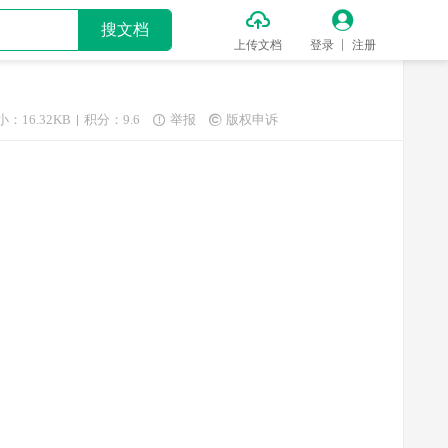


搜文档
上传文档
登录
注册
小：16.32KB
积分：9.6
举报
版权申诉

