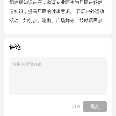
织健康知识讲座，邀请专业医生为居民讲解健
康知识，提高居民的健康意识。-开展户外运动
活动，如徒步、瑜伽、广场舞等，鼓励居民参
与体育锻炼，增进健康。-举办健康食品展览，
展示绿色食品和有机食品，提供健康饮食建
评论
议。4.社区创意工作坊-设立手工艺术工作坊，
邀请专业人士指导居民制作手工艺品，培养居
民的创造力和动手能力。-开展园艺工作坊，教
授居民园艺技巧，鼓励居民在阳台或庭院种植
绿色植物，美化居住环境。-举办烹饪工作坊，
组织居民分享烹饪技巧，增进邻里间的交流。5.
社区志愿服务活动-组织志愿者培训，培养居民
提交
0
/150
的志愿服务精神。-开展环境整治活动，如清洁