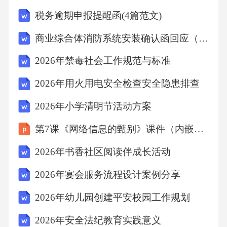
民带来更多的欢乐与温馨。2026年社区活动创
税务逾期申报提醒函(4篇范文)
意方案设计的文章，你可以按照以下结构和内
商业综合体消防系统安装确认函回应（7篇）范文
容来编写：一、引言简要介绍社区活动的背
2026年禁毒社会工作规范与标准
景、目的以及方案设计的意义。阐述社区活动
对于增强社区凝聚力、促进居民交流以及营造
2026年用火用电安全检查安全隐患排查
和谐社区氛围的重要性。二、现状分析对当前
2026年小学清明节活动方案
的社区活动状况进行概述，包括现有的活动形
第7课《网络信息的甄别》课件（内嵌视频）2026-2027学年河大版初中信息技术七年级全一册
式、参与程度、居民需求等。分析当前存在的
2026年书香社区阅读伴成长活动
问题和挑战，如活动形式单一、参与度不高、
资源不足等。三、设计理念与目标阐述设计新
2026年宴会服务流程设计案例分享
方案时的核心理念，如倡导健康生活、促进文
2026年幼儿园创建平安校园工作规划
化交流等。明确活动方案设计的目标，如提高
2026年安全法纪教育实践意义
居民参与度、丰富活动内容、优化资源配置