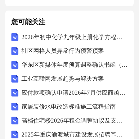
街道、绿化环境等。-举办助老助幼活动，如为
老年人提供家政服务、为儿童提供辅导等。-鼓
您可能关注
励居民参与社区文化建设，如图书整理、社区
2026年初中化学九年级上册化学方程式冲刺押题卷
活动策划等。四、活动实施与保障1.成立社区活
动组织委员会，负责活动的筹备、组织与实
社区网格人员异常行为预警预案
施。2.充分利用社区资源，动员各方力量共同参
华东区新媒体年度预算调整确认书函（3篇）范文
与活动。3.加强宣传推广，提高居民的参与率。
工业互联网发展趋势与解决方案
4.做好活动安全保障工作，确保活动的顺利进
行。5.活动结束后，及时总结经验教训，为下一
应付款项确认申请2026年7月供应商函7篇
次活动提供参考。五、结语通过本方案的实
家居装修水电改造标准施工流程指南
施，相信能够激发社区居民的参与热情，增强
高档住宅楼2026年租金调整协议及支付方式公告（6篇）范文
邻里关系，提升社区凝聚力。让我们共同期待2
2025年重庆渝渡城市建设发展招聘笔试真题
026年的社区活动能够取得圆满成功，为社区居