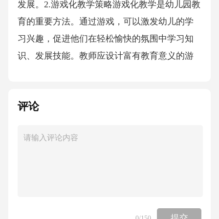
发展。2.游戏化教学策略游戏化教学是幼儿园教
育的重要方法。通过游戏，可以激发幼儿的学
习兴趣，促进他们在轻松愉快的氛围中学习知
识、发展技能。教师应设计富有教育意义的游
戏，使幼儿在游戏中学习，学习中游戏。3.亲子
互动策略家长是幼儿教育的重要伙伴。教师应
评论
指导家长参与幼儿的学习过程，通过亲子互
动，增强幼儿的学习体验。例如，鼓励家长与
孩子共同阅读、游戏、探索等，促进幼儿情
感、认知和社交能力的发展。三、幼儿园小班
教学方法1.启发式教学启发式教学旨在激发幼儿
的好奇心、探究欲和创造力。教师应通过提
问、引导等方式，启发幼儿思考、发现、解决
提交
0
/150