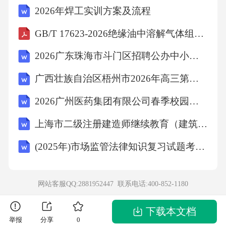
2026年焊工实训方案及流程
组织你的文章，同时采用自然、流畅的语言风
格：一、引言1.简要介绍幼儿园小班教学的重要
GB/T 17623-2026绝缘油中溶解气体组分含量的气相色谱测定法
性以及当前教育环境的发展趋势。2.阐述研究幼
2026广东珠海市斗门区招聘公办中小学教师134人（编制）考试参考试题及答案解析
儿园小班教学策略与方法的意义，以及研究目
广西壮族自治区梧州市2026年高三第一次模拟考试物理试卷（含答案解析）
的。二、幼儿园小班学生的特点分析1.分析小班
2026广州医药集团有限公司春季校园招聘笔试历年典型考点题库附带答案详解
学生的年龄、心理、生理特点。2.阐述小班学生
在学习中可能遇到的困难与挑战。三、教学策
上海市二级注册建造师继续教育（建筑工程）考试题库
略概述1.引入适合小班教学的基本理念与原则。
(2025年)市场监管法律知识复习试题考前模拟测试题附答案
2.强调因材施教、个性化教学的重要性。四、具
体教学策略与方法1.互动式教学策略：运用游
网站客服QQ:2881952447 联系电话:
400-852-1180
戏、音乐、艺术等多种形式激发学生的学习兴
趣。2.分层教学策略：根据学生的学习能力进行
下载本文档
举报
分享
0