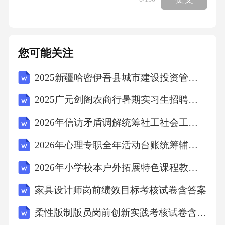
问题。2.合作学习合作学习有助于培养幼儿团队
协作、沟通等社交能力。教师应组织幼儿进行
小组活动，鼓励他们共同完成任务，学会合作
您可能关注
与分享。3.多元智能教学多元智能教学强调发展
2025新疆哈密伊吾县城市建设投资管理有限公司招聘7人笔试历年典型考点题库附带答案详解
幼儿的多种智能，如语言、数学、空间、音乐
等。教师应根据幼儿的兴趣和潜能，提供多元
2025广元剑阁农商行暑期实习生招聘笔试历年典型考题及考点剖析附带答案详解
化的教学材料和方法，促进幼儿全面发展。
2026年信访矛盾调解统筹社工社会工作者招聘考试笔试试题（含答案）
四、实践探索1.实地观察教师应定期观察幼儿的
2026年心理专职全年活动台账统筹辅导员招聘考试笔试试题（含答案）
活动，了解他们的学习情况和需求，及时调整
教学策略和方法。2.教学反思教师应经常反思自
2026年小学校本户外拓展特色课程教师招聘考试笔试试题（含答案）
己的教学方法，总结经验教训，不断改进和完
家具设计师岗前绩效目标考核试卷含答案
善教学策略。3.家校合作教师应与家长保持密切
柔性版制版员岗前创新实践考核试卷含答案
联系，了解幼儿在家的表现和需求，指导家长