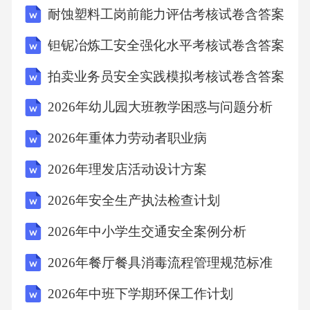
耐蚀塑料工岗前能力评估考核试卷含答案
参与幼儿的教育过程，形成家校合力。五、结
论幼儿园小班教学策略与方法研究是一项长期
钽铌冶炼工安全强化水平考核试卷含答案
而重要的任务。本文提出的个性化教学策略、
拍卖业务员安全实践模拟考核试卷含答案
游戏化教学策略、亲子互动策略以及启发式教
2026年幼儿园大班教学困惑与问题分析
学、合作学习、多元智能教学方法为教育工作
者和家长提供了有益的参考。通过实践探索，
2026年重体力劳动者职业病
不断完善和改进教学策略与方法，将为幼儿的
2026年理发店活动设计方案
全面发展奠定坚实的基础。本文旨在促进幼儿
2026年安全生产执法检查计划
园小班教学策略与方法的深入研究与实践，希
2026年中小学生交通安全案例分析
望广大教育工作者和家长能够关注并参与到这
一研究中来，共同为幼儿的健康成长贡献力
2026年餐厅餐具消毒流程管理规范标准
量。在撰写2026年幼儿园小班教学策略与方法
2026年中班下学期环保工作计划
研究的文章时，你可以按照以下结构和内容来