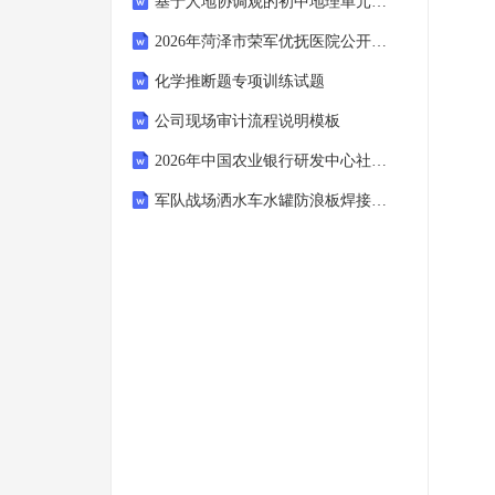
基于人地协调观的初中地理单元起始课设计-‘世界的人口’（七年级上册）
2026年菏泽市荣军优抚医院公开招聘事业编制工作人员（1名）笔试参考题库及答案详解
化学推断题专项训练试题
公司现场审计流程说明模板
2026年中国农业银行研发中心社会招聘7人备考题库带答案详解
军队战场洒水车水罐防浪板焊接牢固安全技术规范