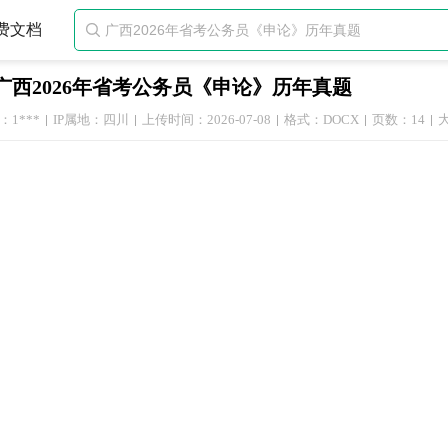
费文档

广西2026年省考公务员《申论》历年真题
1***
IP属地：四川
上传时间：2026-07-08
格式：DOCX
页数：14
大