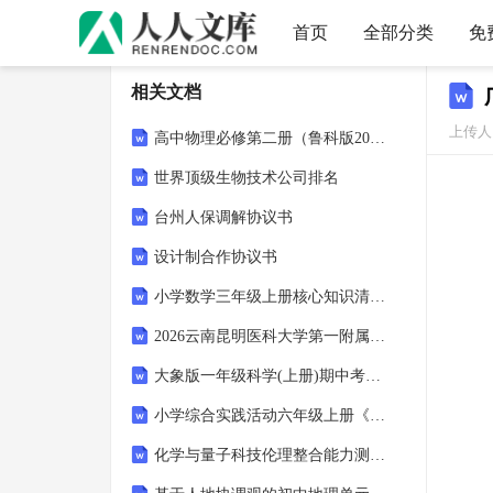
首页
全部分类
免
相关文档
上传人：
高中物理必修第二册（鲁科版2019）知识清单：宇宙探索核心专题
世界顶级生物技术公司排名
台州人保调解协议书
设计制合作协议书
小学数学三年级上册核心知识清单：常见的量
2026云南昆明医科大学第一附属医院招聘34人笔试备考题库及答案
大象版一年级科学(上册)期中考试及答案
小学综合实践活动六年级上册《食品安全侦察兵》教案
化学与量子科技伦理整合能力测评试题