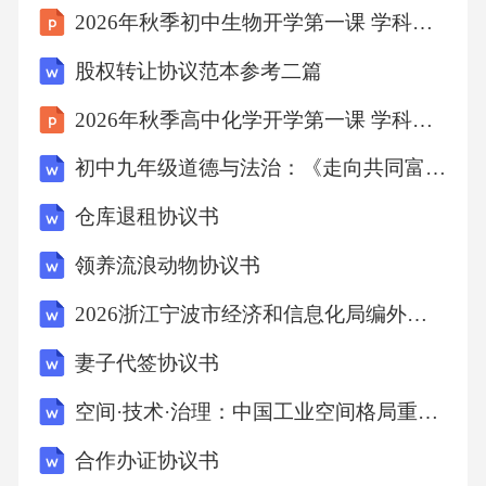
2026年秋季初中生物开学第一课 学科之美发现
方案的；（四）对发生的生产安全事故隐瞒不
报、谎报或迟报的；（五）未按规定提取和使
股权转让协议范本参考二篇
用安全生产费用的；（六）一年内发生一般及
2026年秋季高中化学开学第一课 学科探究与实践教学设计
以上生产安全责任事故的。第十三条建筑施工
初中九年级道德与法治：《走向共同富裕-中国式现代化的民生答卷》教学设计
企业应当每年对本企业安全生产标准化工作开
展情况进行一次自评，并于次年1月底前将自评
仓库退租协议书
报告报送企业注册地住房和城乡建设主管部
领养流浪动物协议书
门。自评报告应当包括企业年度安全生产管理
2026浙江宁波市经济和信息化局编外用工招聘1人备考题库带答案详解
情况、自评评分、存在问题及整改措施等内
妻子代签协议书
容。第四章施工现场考评内容与标准第十四条
施工现场安全生产标准化考评主要依据《建筑
空间·技术·治理：中国工业空间格局重构与科技创新赋能-八年级地理跨学科主题导学案
施工安全检查标准》（JGJ59）及国家现行有关
合作办证协议书
标准进行，重点考评以下方面：（一）安全管