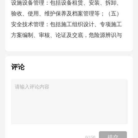
设施设备管理：包括设备租赁、安装、拆卸、
验收、使用、维护保养及档案管理等；（五）
安全技术管理：包括施工组织设计、专项施工
方案编制、审核、论证及交底，危险源辨识与
管控等；（六）隐患排查与治理：包括隐患排
查制度的建立、隐患排查记录、隐患整改闭环
评论
管理及统计分析等；（七）应急救援管理：包
括应急救援预案编制、备案、演练及应急救援
物资储备等；（八）事故报告与处理：包括事
故报告程序、调查处理及统计分析等；（九）
绩效评价与改进：包括安全生产目标完成情况
评价、管理评审及持续改进等。第十一条建筑
施工企业安全生产标准化考评实行量化评分。
提交
0
/150