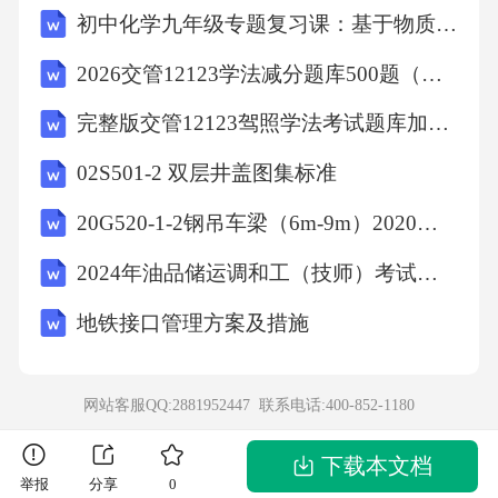
初中化学九年级专题复习课：基于物质转化关系的综合计算能力提升导学案
理：包括安全生产责任制、目标管理、施工组
织设计、分部（分项）工程安全技术交底、安
2026交管12123学法减分题库500题（含标准答案+详细解析）
全检查、安全教育、班前安全活动、特种作业
完整版交管12123驾照学法考试题库加答案
持证上岗、工伤事故处理、安全标志等；
02S501-2 双层井盖图集标准
（二）文明施工：包括现场围挡、封闭管理、
20G520-1-2钢吊车梁（6m-9m）2020年合订本
施工场地、材料堆放、现场宿舍、现场防火、
治安综合治理、施工现场标牌、生活设施、保
2024年油品储运调和工（技师）考试题库（浓缩500题）
健急救、社区服务及文明施工检查等；（三）
地铁接口管理方案及措施
脚手架：包括落地式外脚手架、悬挑式脚手
架、门型脚手架、挂脚手架、吊篮脚手架、附
网站客服QQ:2881952447 联系电话:
400-852-1180
着式升降脚手架（爬架）等搭设与验收；
（四）基坑工程：包括支护方案、临边防护、
下载本文档
举报
分享
0