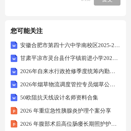
考评总分值为100分，考评结果分为优良、合
格、不合格三个等级。（一）考评得分达到85
分及以上，且关键项全部满足要求的，考评结
您可能关注
果为优良；（二）考评得分达到70分及以上85
安徽合肥市第四十六中学南校区2025-2026学年第二学期期末教学质量检测七年级英语试卷文字版含答案
分以下，且关键项全部满足要求的，考评结果
为合格；（三）考评得分低于70分，或存在任
甘肃平凉市灵台县什字镇前进小学2025-2026学年度第二学期期末检测试卷五年级语文（文字版含答案）
意一项关键项不满足要求的，考评结果为不合
2026年自来水行政抢修季度统筹内勤招聘考试笔试试题（含答案）
格。第十二条企业安全生产标准化考评关键项
2026年烟草物流调度管控专员烟草公司招聘考试笔试试题（含答案）
包括：（一）未设置独立的安全生产管理机构
或未配备足额专职安全生产管理人员的；
50欧阻抗天线设计名师资料合集
（二）未按规定对管理人员和作业人员进行安
2026 年重症急性胰腺炎护理个案分享
全生产教育培训或考核不合格上岗的；（三）
2026 年腹部术后高位肠瘘长期照护护理个案
未按规定编制、审核、论证危大工程专项施工