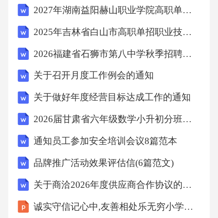
2027年湖南益阳赫山职业学院高职单招职业适应性测试考试题库附答案详解AB卷
子，体验民俗文化社会实践活动特色组织参观
消防站，增强安全意识开展社区服务活动，培
2025年吉林省白山市高职单招职业技能考试题库（A卷）附答案详解
养社会责任感亲子活动家长开放日：展示幼儿
2026福建省石狮市第八中学秋季招聘编外合同教师考试备考题库及答案详解
在园情况亲子运动会：增进亲子关系个别化教
关于召开月度工作例会的通知
育全班关注个体差异建立幼儿成长档案，记录
每个幼儿的发展情况，针对个体差异制定个性
关于做好年度经营目标达成工作的通知
化教育方案特殊幼儿关爱对新入园幼儿给予更
2026届甘肃省六年级数学小升初分班考QS01黑白可打印原创仿真卷B1第039套（含参考答案、逐题解析与学生作答区）
多关注，帮助其尽快适应幼儿园生活与环境对
通知员工参加安全培训会议8篇范本
发展较慢的幼儿进行个别辅导，制定针对性提
品牌推广活动效果评估信(6篇范文)
升计划与家长保持密切沟通，形成家园共育的
教育合力教育成效全班幼儿均有不同程度的进
关于商洽2026年度供应商合作协议的函(5篇范文)
步，个别化教育方案实施效果良好安全工作与
诚实守信记心中,友善相处乐无穷小学主题班会课件
家园共育05安全工作体系健全安全管理制度定