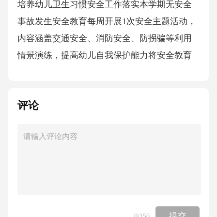
培养幼儿卫生习惯安全工作落实本学期无安全
事故发生安全教育每周开展1次安全主题活动，
内容涵盖交通安全、消防安全、防拐骗等利用
情景演练，提高幼儿自我保护能力将安全教育
融入一日生活各环节安全成效本学期无安全事
故发生幼儿安全意识明显增强安全管理每日进
评论
行安全隐患排查，及时整改严格执行接送制
度，杜绝安全隐患做好药品管理，确保用药安
全安全零事故本学期安全工作圆满完成教育教
学工作开展04主题教育活动4个主题活动100%达
成高幼儿参与积极性目标达成度好我爱我家引
导幼儿了解家庭，培养爱家情感春天的秘密带
领幼儿走进自然，感受季节变化劳动最光荣培
提交
0
/150