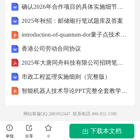
确认2026年合作项目的具体实施细节函5篇
期应急演练机制层层安全责任落实制度建设建
立健全安全管理制度，明确岗位职责制定各类
2025年秋招：邮储银行笔试题库及答案
安全应急预案，定期组织演练落实安全责任
introduction-of-quantum-dot量子点技术介绍(附演讲稿)-半导体物理全英文展示
制，层层签订安全责任书日常管理严格执行门
香港公司劳动合同协议
禁制度，加强外来人员管理做好晨午检记录，
2025年大唐同舟科技有限公司招聘笔试参考题库含答案解析
及时掌握幼儿健康状况定期检查设施设备，消
除安全隐患教育宣传利用多种形式向家长宣传
市政工程监理实施细则（完整版）
安全知识提高家长安全意识，形成家园共防机
智能机器人技术导论PPT完整全套教学课件
制家园沟通机制班级微信群建立班级微信群，
及时发布班级动态每日离园交流每日离园时与
网站客服QQ:2881952447 联系电话:
400-852-1180
家长进行简短交流特殊情况沟通对特殊情况及
时电话沟通每月家长会每月召开1次家长会，汇
下载本文档
举报
分享
0