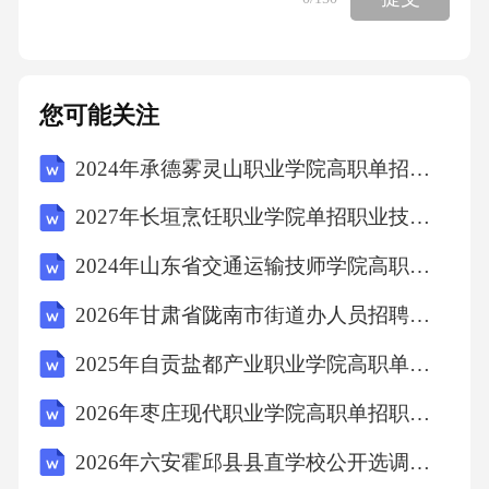
养幼儿劳动意识和自理能力快乐的六一组织庆
祝活动，增强集体荣誉感家长配合度高，家园
共育效果显著游戏活动组织区域游戏设置角色
您可能关注
区、建构区、美工区、阅读区、科学区等五大
2024年承德雾灵山职业学院高职单招职业适应性测试考试模拟试卷【考试直接用】附答案详解
区域根据幼儿兴趣和发展需要，定期更换材料
幼儿自主选择游戏区域，游戏时间充足户外游
2027年长垣烹饪职业学院单招职业技能考试题库【培优B卷】附答案详解
戏核心保证每日户外活动时间不少于2小时开展
2024年山东省交通运输技师学院高职单招综合素质考试模拟试卷带答案详解（精练）
丰富多样的体育游戏，增强幼儿体质组织户外
2026年甘肃省陇南市街道办人员招聘笔试参考试题及答案详解
探索活动，激发幼儿探究兴趣游戏成效幼儿游
戏水平提升，合作能力增强创造性思维得到发
2025年自贡盐都产业职业学院高职单招职业技能考试题库及完整答案详解（有一套）
展特色活动开展传统节日教育春节：开展"年
2026年枣庄现代职业学院高职单招职业技能考试模拟试卷及参考答案详解【突破训练】
味"主题活动，了解传统习俗清明节：组织踏青
2026年六安霍邱县县直学校公开选调教师90名考试参考题库及答案详解
活动，感受传统文化端午节：制作香囊、包粽