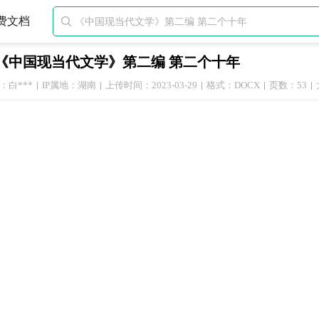
费文档

《中国现当代文学》第二编 第二个十年
：白***
IP属地：湖南
上传时间：2023-03-29
格式：DOCX
页数：53