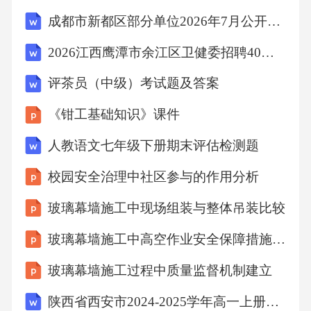
法E、擦法正确答案：E36.手掌桡侧三个半手指
成都市新都区部分单位2026年7月公开招聘编外（聘用）人员79人（三）笔试参考题库及答案详解
麻木疼痛常见于A、桡尺远端关节韧带损伤B、
2026江西鹰潭市余江区卫健委招聘40人考试参考题库及答案详解
腕管综合征C、指部腱鞘炎D、腕关节损伤E、
评茶员（中级）考试题及答案
尺神经损伤正确答案：B37.下列关于踝关节扭
伤说法错误的是A、可以拔伸摇扳B、推拿手法
《钳工基础知识》课件
宜轻柔C、抬高患肢D、可以揉按E、损伤早期
人教语文七年级下册期末评估检测题
局部热敷正确答案：E38.下列关于摩法的临床运
校园安全治理中社区参与的作用分析
用，不正确的是A、顺时针摩腹为泻法B、是小
玻璃幕墙施工中现场组装与整体吊装比较
儿推拿常用手法之一C、顺时针摩腹为补法D、
轻柔缓和，刺激量小E、具有和中理气、消积导
玻璃幕墙施工中高空作业安全保障措施探讨
滞的作用正确答案：C39.下列不属于摩擦类手
玻璃幕墙施工过程中质量监督机制建立
法的是A、推法B、拨法C、搓法D、摩法E、擦
陕西省西安市2024-2025学年高一上册10月月考数学检测试题
法正确答案：B40.肩周炎主要累及A、冈上肌