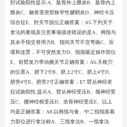
肘试验阳性提示:A、肱骨外上髁炎B、肱骨内上
髁炎C、桡骨茎突部狭窄性腱鞘炎D、神经卡压
综合征E、肘关节脱位正确答案：A5.下列关于
拿法的要领及注意事项描述错误的是A、拇指与
其余手指交替用力B、指间关节不宜弯曲C、应
缓和连贯，不可突然发力D、指面吸定操作部位
E、前臂发力带动腕关节正确答案：A6.天枢穴
的位置A、脐下2寸B、脐上2寸C、脐上4寸D、
脐旁4寸E、脐旁2寸正确答案：E7.臂丛神经牵
拉试验阳性,提示A、臂丛神经受压B、颈神经受
压C、腰神经根受压D、坐骨神经受压E、以上
均是正确答案：A8.以拇指与食、中二指指面着
力部位进行拿法称A、三指拿法B、一指拿法