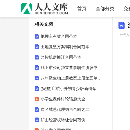
首页
全部分类
免
相关文档
上传人：
抵押车有效合同范本
土地复垦方案编制合同范本
监控机房搬迁合同范本
非上市公司独立董事聘任协议书范本
八年级生物上册教案上册第五单元第五章1.第五章-病毒
(完整)启航小升初青少版新概念英语入门级A测试卷(期中)
小学生课件讨论话题大全
度区域总代理销售合同之二
矿山经营权转让合同范例