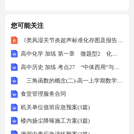
,,第6天,第6组,2-3-3,36,1620,810,6.48,13.28,,,,,16
您可能关注
2,,,,
《类风湿关节炎超声标准化存图及报告规范专家共识（2026版）》解读课件
,,,,2-3-4,36,1700,850,6.8,,,,,,170,,,,
高中化学 加练 第一章 微题型2 化学与STSE
高中历史 加练 考点27 “中体西用”与洋务运动
,,第7天,第7组,2-3-5,36,2080,1040,8.32,8.32,,,,,20
8,,,,
三角函数的概念(二)-高一上学期数学课时作业人教版A版（含解析）
食堂管理服务合同
,,第8天,第8组,2-3-6,36,1960,980,7.84,7.84,,,,,19
6,,,,
机关单位值班应急预案(3篇)
楼内扬尘降噪施工方案(3篇)
,2-4分干管,第9天,第9组,2-4-1,36,1740,870,6.96,1