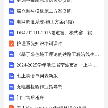
泄漏中毒应急演练预案(3篇)
5.68,15.68,,,,174,,,,
煤仓漏斗模板施工方案(3篇)
,,,,2-4-2,36,2180,1090,8.72,,,,,,218,,,,
电网调度系统-施工方案(3篇)
DB42T1111-2015隧道窑、梭式窑、辊道窑技术规程
,,第10天,第10组,2-4-3,36,2160,1080,8.64,8.64,,,,,
216,,,,
护理系统知识培训课件
《基于绿色施工理论的铁路工程沿线生态发展评价实证研究》15000字（论文）
,,第11天,第11组,2-4-4,36,1960,980,7.84,14.8,,,,,1
2024-2025学年浙江省宁波市高一上学期期末物理试题及答案
96,,,,
七上英语单词表新版
,,,,2-4-5,36,1740,870,6.96,,,,,,174,,,,
充电器检验作业指导书
,,第12天,第12组,2-4-6,36,1520,760,6.08,12.88,,,,,
门业售后程序
152,,,,