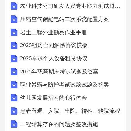
农业科技公司研发人员专业能力测试题及答案
进行自我评价，包括劳动态度、劳动技能、团
队合作等方面。让学生撰写活动总结，总结自
压缩空气储能电站二次系统配置方案
己在活动中的收获和体会，以及存在的问题和
岩土工程外业勘察作业手册
改进措施。2.家长评价通过问卷调查、电话访谈
2025租房合同解除协议模板
等方式，了解家长对本次活动的评价和意见，
以及学生在活动后的变化和成长。邀请家长参
2025卓越个人设备租赁协议
与活动的评价和反馈，共同促进学生的全面发
2025年职高期末考试试题及答案
展。3.教师评价教师根据学生在活动中的表现，
职业暴露与防护考试试题试题及答案
对学生进行综合评价，包括劳动能力、创新精
幼儿园发展指南的心得体会
神、社会责任感等方面。教师撰写活动总结，
分析活动的成效和不足，为今后开展类似活动
患者留观、入院、出院、转科、转院流程
提供经验和参考。七、活动预算1.劳动工具费
工程结算存在的问题及整改措施
用：[X]元2.奖品和证书费用：[X]元3.交通费