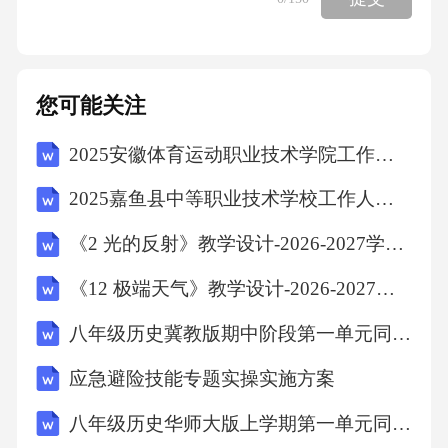
片、视频、日记、手抄报等形式，展示自己在
活动中的收获和体会。每个班级推选若干优秀
作品参加学校的展示活动，评选出一、二、三
您可能关注
等奖若干名。2.总结交流召开活动总结会，对本
2025安徽体育运动职业技术学院工作人员招聘考试试题
次活动进行全面总结，肯定学生在活动中的表
现和取得的成绩，同时指出存在的问题和不
2025嘉鱼县中等职业技术学校工作人员招聘考试试题
足。邀请学生代表发言，分享自己在活动中的
《2 光的反射》教学设计-2026-2027学年苏教版（新教材）小学科学五年级上册
感受和体会，进一步激发学生热爱劳动的热
《12 极端天气》教学设计-2026-2027学年苏教版（新教材）小学科学六年级上册
情。3.表彰奖励对在活动中表现突出的学生和班
级进行表彰和奖励，颁发荣誉证书和奖品。将
八年级历史冀教版期中阶段第一单元同步测试卷基础版A卷
优秀学生的事迹和作品在校园宣传栏进行展
应急避险技能专题实操实施方案
示，树立榜样，发挥示范引领作用。六、活动
八年级历史华师大版上学期第一单元同步测试卷基础版A卷
评估1.学生自评组织学生对自己在活动中的表现