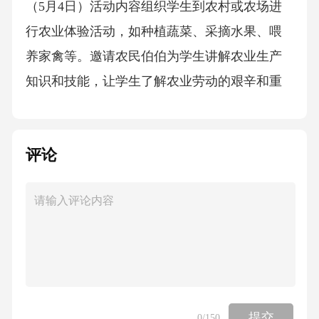
（5月4日）活动内容组织学生到农村或农场进
行农业体验活动，如种植蔬菜、采摘水果、喂
养家禽等。邀请农民伯伯为学生讲解农业生产
知识和技能，让学生了解农业劳动的艰辛和重
要性。活动方式联系农村或农场，确定活动的
具体时间和内容。安排车辆将学生送到活动地
评论
点，由农场工作人员和教师共同组织学生开展
活动。活动要求学生要听从农场工作人员和教
师的指挥，遵守活动纪律，注意安全。在体验
过程中，要积极参与，认真学习农业生产知识
和技能，感受劳动的乐趣。（三）总结表彰阶
段（5月5日）1.成果展示组织学生开展“五一”劳
动节主题实践活动成果展示会，让学生通过图
提交
0
/150