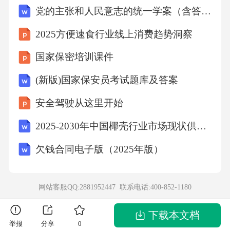
党的主张和人民意志的统一学案（含答案）
用：[X]元4.其他费用：[X]元总计：[X]元八、
注意事项1.安全第一在活动前，要对学生进行安
2025方便速食行业线上消费趋势洞察
全教育，让学生了解活动中的安全注意事项，
国家保密培训课件
提高学生的安全意识。在活动过程中，要安排
(新版)国家保安员考试题库及答案
专人负责安全管理，确保学生的人身安全和财
安全驾驶从这里开始
产安全。2.注重引导在活动中，要注重对学生的
引导和教育，让学生在劳动中体验快乐，在实
2025-2030年中国椰壳行业市场现状供需分析及投资评估规划分析研究报告
践中增长知识和技能。要鼓励学生积极思考，
欠钱合同电子版（2025年版）
勇于创新，培养学生的实践能力和创新精神。3.
做好记录要安排专人对活动进行记录，包括活
网站客服QQ:2881952447 联系电话:
400-852-1180
动的过程、学生的表现、取得的成果等，为活
动的总结和评估提供依据。要及时收
下载本文档
举报
分享
0