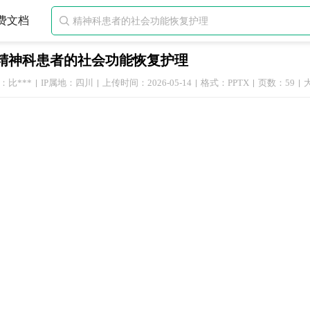
费文档

精神科患者的社会功能恢复护理
：比***
IP属地：四川
上传时间：2026-05-14
格式：PPTX
页数：59