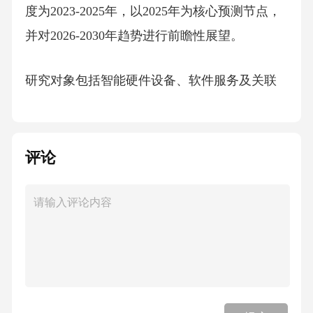
度为2023-2025年，以2025年为核心预测节点，
并对2026-2030年趋势进行前瞻性展望。
研究对象包括智能硬件设备、软件服务及关联
生态三个维度：硬件端涵盖传统智能音箱、带
屏幕智能音箱、便携式智能音箱等形态；服务
端包括语音助手、内容订阅（音乐、有声读
评论
物）、智能家居控制服务等；生态端涵盖芯片
供应商（如高通、联发科）、云服务提供商
（如AWS、阿里云）、智能家居品牌（如小
米、华为）等产业链参与者。
1.4研究方法与技术路线