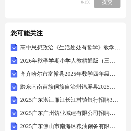
提交
0
/150
本研究采用定量与定性相结合的研究方法，确
保预测结果的科学性与可靠性。具体方法包
括：
您可能关注
高中思想政治《生活处处有哲学》教学实践
-**文献研究法**：系统梳理国内外智能音箱行
2026年秋季学期小学人教精通版（三起）（新教材） 英语六年级上册教学计划含进度表
业报告（如IDC、Canalys、艾瑞咨询）、学术
论文（涉及AI算法、消费者行为等领域）及政
齐齐哈尔市富裕县2025年数学四年级下学期期末学业质量监测试题（含答案）
策文件，构建理论基础与数据框架。
黔东南南苗族侗族自治州锦屏县2025届数学三年级下学期期末考试模拟试题（含解析）
2025广东湛江廉江长江村镇银行招聘3人笔试历年典型考题及考点剖析附带答案详解
-**数据分析法**：收集2018-2023年全球及主要
区域智能音箱出货量、市场规模、用户数量、
2025广东广州筑业城建有限公司招聘人员（第二批）笔试人员及安排笔试历年备考题库附带答案详解
专利数量等数据，运用时间序列分析（ARIMA
2025广东佛山市南海区粮油储备有限公司招聘2人笔试历年常考点试题专练附带答案详解
模型）、回归分析（影响因素相关性检验）等