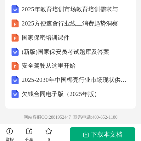
型构建与验证→结果分析与敏感性测试→报告
2025年教育培训市场教育培训需求与教育培训产业政策适应性可行性研究报告
撰写”。其中，模型构建阶段将结合技术采纳生
2025方便速食行业线上消费趋势洞察
命周期模型（TAM模型）预测用户渗透率，结
国家保密培训课件
合技术成熟度曲线（GartnerHypeCycle）判断技
术落地时序，并通过敏感性分析测试核心变量
(新版)国家保安员考试题库及答案
（如语音识别准确率、智能家居渗透率）对预
安全驾驶从这里开始
测结果的影响。
2025-2030年中国椰壳行业市场现状供需分析及投资评估规划分析研究报告
1.5报告结构与主要内容
欠钱合同电子版（2025年版）
本报告共分七章，具体结构如下：
网站客服QQ:2881952447 联系电话:
400-852-1180
第二章“智能音箱市场现状与驱动因素分析”，从
下载本文档
举报
分享
0