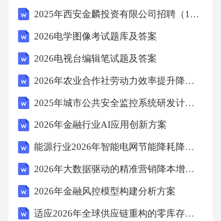
2025年西安金麟投资有限公司招聘（12人）笔试历年典型考点题库附带答案详解
方法预测2025年市场规模；采用波特五力模型
分析行业竞争格局。
2026电学图像考试题库及答案
2026电视台编辑笔试题及答案
-**专家访谈法**：访谈10位行业专家（包括企
2026年农业合作社劳动力效率提升降本增效项目分析方案
业高管、技术专家、学者），对技术突破时
点、市场渗透率、政策影响等关键参数进行修
2025年城市公共安全监控系统研发计划书可行性研究报告
正，提升预测精度。
2026年金融行业AI应用创新方案
能源行业2026年智能电网节能降耗降本增效项目分析方案
-**案例分析法**：选取亚马逊Echo、百度小
度、小米小爱音箱等典型案例，分析其成功经
2026年大数据驱动的精准营销降本增效项目分析方案
验与失败教训，提炼可复制的商业模式。
2026年金融风控模型构建分析方案
适应2026年全球供应链重构的零库存管理优化方案
技术路线为：“数据收集→数据处理与清洗→模