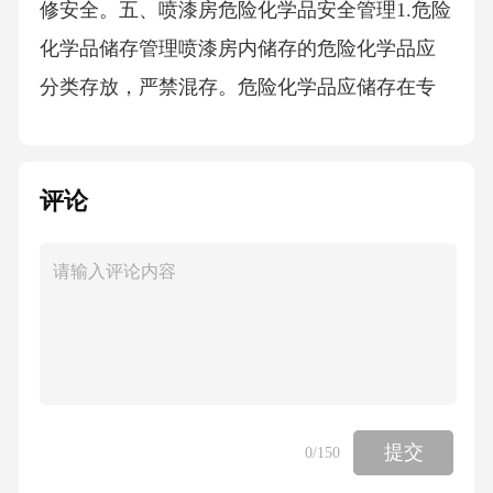
修安全。五、喷漆房危险化学品安全管理1.危险
化学品储存管理喷漆房内储存的危险化学品应
分类存放，严禁混存。危险化学品应储存在专
用的储存柜内，储存柜应符合安全要求，具备
防火、防爆、防泄漏等功能。储存危险化学品
评论
的区域应设置明显的警示标志，严禁无关人员
进入。定期对危险化学品的储存情况进行检
查，确保储存安全。2.危险化学品使用管理严格
按照危险化学品的使用说明书进行操作，确保
使用安全。使用危险化学品时应佩戴好个人防
护用品，防止发生中毒、灼伤等事故。危险化
学品的领用应严格履行审批手续，限量领用，
提交
0
/150
做到用多少领多少，剩余的危险化学品应及时