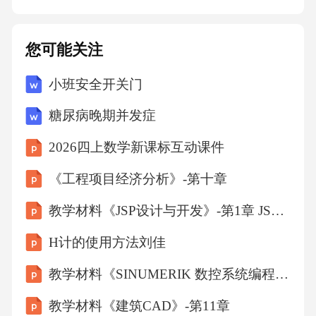
退回储存柜。严禁在喷漆房内随意倾倒危险化
学品，防止环境污染和安全事故。3.危险化学品
您可能关注
废弃物管理喷漆房产生的危险化学品废弃物应
小班安全开关门
分类收集，妥善存放。危险化学品废弃物应由
有资质的单位进行处理，严禁私自处置。对危
糖尿病晚期并发症
险化学品废弃物的处理情况应做好记录，以备
2026四上数学新课标互动课件
查阅。六、喷漆房安全检查与隐患排查治理1.安
《工程项目经济分析》-第十章
全检查安全管理部门应定期组织对喷漆房进行
安全检查，喷漆房主管应每日进行安全巡查。
教学材料《JSP设计与开发》-第1章 JSP概述
安全检查内容包括通风设备、消防器材、电气
H计的使用方法刘佳
设备、喷漆设备、危险化学品储存等方面。安
教学材料《SINUMERIK 数控系统编程》-4
全检查应做好记录，对检查中发现的问题应及
教学材料《建筑CAD》-第11章
时下达整改通知书，明确整改责任人、整改措