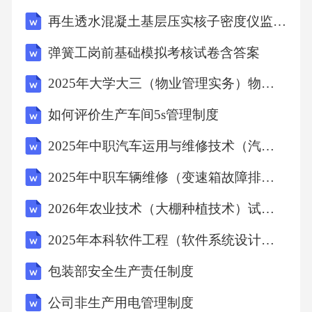
施和整改期限。2.隐患排查治理对安全检查中发
再生透水混凝土基层压实核子密度仪监理细则
现的安全隐患，应立即进行整改。对于一般安
弹簧工岗前基础模拟考核试卷含答案
全隐患，整改责任人应在规定期限内完成整
2025年大学大三（物业管理实务）物业维修基金管理综合测试试题及答案
改，并将整改情况报告喷漆房主管。对于重大
安全隐患，应立即停止喷漆房的作业，采取有
如何评价生产车间5s管理制度
效的防范措施，并及时向上级主管部门报告。
2025年中职汽车运用与维修技术（汽车保养）试题及答案
隐患排查治理应建立台账，对隐患的排查、整
2025年中职车辆维修（变速箱故障排查进阶）试题及答案
改情况进行详细记录，做到有据可查。七、喷
2026年农业技术（大棚种植技术）试题及答案
漆房员工安全培训教育1.培训教育计划安全管理
部门应制定喷漆房员工年度安全培训教育计
2025年本科软件工程（软件系统设计）试题及答案
划，明确培训教育的内容和时间安排。培训教
包装部安全生产责任制度
育计划应根据员工的岗位特点和实际需求进行
公司非生产用电管理制度
制定，确保培训教育的针对性和实效性。2.培训