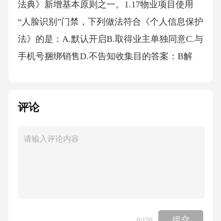
法典》新增基本原则之一。1.17物业项目使用
“人脸识别”门禁，下列做法符合《个人信息保护
法》的是：A.默认开启B.取得业主单独同意C.与
手机号捆绑销售D.不告知收集目的答案：B解
析：人脸信息属于敏感个人信息，需“单独告知
+单独同意”。1.18某项目年度公共收益为120万
评论
元，按照《北京市物业管理条例》，可用于补
充专项维修资金的比例不得低于：A.10%B.30%
C.50%D.70%答案：C解析：地方条例明确“≥5
0%”。1.19物业企业开展“设备房开放日”活动，
对访客进入配电室前，必须佩戴：A.安全帽B.
绝缘手套C.防毒面具D.安全带答案：A解析：进
入设备房基本防护为安全帽。1.20某小区消防控
提交
0
/150