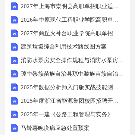
2027年上海市崇明县高职单招职业适应性测试考试题库及答案详解【各地真题】
40台，按《特种设备使用管理规则》应配备专
职安全管理员：A.1名B.2名C.3名D.4名答案：B
2026年中原现代工程职业学院高职单招职业适应性测试考试题库（有一套）附答案详解
解析：每30台需配1名，40台需2名。1.25物业企
2027年商丘火神台职业学院高职单招职业适应性测试考试模拟试卷附参考答案详解【达标题】
业开展“红色物业”创建，其评价指标中“党员比
建筑垃圾综合利用技术路线图方案
例”指：A.党员占企业总人数比例B.党员占项目
总人数比例C.党员占管理层比例D.党员占一线
消防水泵房安全操作规程与消防水泵房管理制度
员工比例答案：B解析：评价以项目为单位。1.
琼中黎族苗族自治县琼中黎族苗族自治县(2025年)辅警招聘公安基础知识题库附含答案
26某项目采用“能源托管”模式，基准能耗确定方
2025年数据分析师入门版实战技能测试与答案
法优先采用：A.近一年平均值B.设计值C.标杆法
2025年度浙江省能源集团校园招聘开启笔试参考题库附带答案详解
D.模拟法答案：A解析：以历史实际数据为基准
最具可操作性。1.27物业企业为业主提供“房屋
2025年一建《公路工程管理与实务》试题(含答案)
租售”中介服务，应取得：A.物业服务资质B.房
马铃薯晚疫病应急处置预案
地产经纪机构备案C.劳务派遣许可D.保安服务