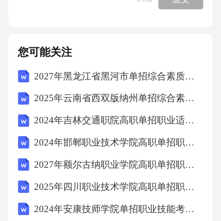
制室值班人员未持证上岗，消防部门可处以：
A.警告B.500元罚款C.1000元罚款D.5000元以上5
万元以下罚款答案：D解析：《消防法》第64
您可能关注
条。1.21物业企业采用“RBA”远程楼宇自动化系
2027年黑龙江省黑河市单招综合素质考试模拟试卷及答案详解（考点梳理）
统，其核心协议是：A.ModbusB.BACnetC.Lon
WorksD.KNX答案：B解析：BACnet为楼宇自动
2025年云南省西双版纳州单招综合素质考试模拟试卷含答案详解（满分必刷）
控制领域国际标准。1.22某项目采用“酬金制”，
2024年吉林交通职院高职单招职业适应性测试考试模拟试卷【全优】附答案详解
年末决算出现盈余，其归属为：A.物业企业B.
2024年邯郸职业技术学院高职单招职业技能考试题库及答案详解（有一套）
业主全体C.业委会D.开发商答案：B解析：酬金
制下结余资金归全体业主。1.23物业项目开展
2027年额尔古纳职业学院高职单招职业技能考试模拟试卷附参考答案详解（B卷）
“垃圾分类”时，对有害垃圾暂存点地面应进行：
2025年四川职业技术学院高职单招职业技能考试题库【必刷】附答案详解
A.硬化B.绿化C.软化D.美化答案：A解析：防渗
2024年安康技师学院单招职业技能考试题库【研优卷】附答案详解
漏、防扬撒要求地面硬化。1.24某项目电梯数量