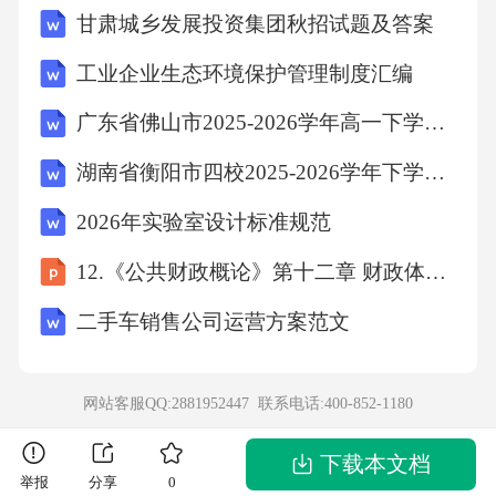
甘肃城乡发展投资集团秋招试题及答案
许可答案：B解析：房屋租售属经纪业务。1.28
某项目突发暴雨，地库进水，物业企业首要采
工业企业生态环境保护管理制度汇编
取的应急措施是：A.拍照取证B.切断电源C.通知
广东省佛山市2025-2026学年高一下学期期末考试数学试卷
保险公司D.统计车辆答案：B解析：防触电为首
湖南省衡阳市四校2025-2026学年下学期期末检测 七年级地理试卷（含答案）
要。1.29物业企业使用“无人机”巡查屋顶，其飞
2026年实验室设计标准规范
行高度超过多少米需向空军申请：A.60mB.120
mC.300mD.500m答案：C解析：民用无人机真
12.《公共财政概论》第十二章 财政体制 改
高300m以上需审批。1.30某项目采用“BI大数据
二手车销售公司运营方案范文
分析”，对业主报修工单进行“情感分析”时，其
算法主要基于：A.回归分析B.聚类分析C.自然语
网站客服QQ:2881952447 联系电话:
400-852-1180
言处理D.线性规划答案：C解析：文本情感分析
依赖NLP技术。2.多项选择题（每题2分，共30
下载本文档
举报
分享
0