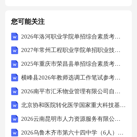
度，确保款项及时收回。销售价格的管理，防
止低价倾销或价格舞弊。销售业绩的真实性与
您可能关注
准确性，防止虚报业绩。2.监督方式分析销售数
2026年洛河职业学院单招综合素质考试题库（必刷）附答案详解
据，对比销售目标与实际完成情况，发现异常
波动。抽查销售合同，审查合同条款及执行情
2027年常州工程职业学院单招职业技能考试模拟试卷带答案详解（A卷）
况。核实客户信息，检查客户反馈与投诉处理
2025年重庆市荣昌县单招综合素质考试题库及完整答案详解【各地真题】
情况。对销售收款进行跟踪，确保资金安全回
横峰县2026年教师选调工作笔试参考题库及答案详解
笼。（四）投资监督1.监督内容投资项目的可行
性研究与投资决策程序的合规性，包括项目立
2026南平市汇禾物业管理有限公司自聘劳务派遣社会公开招聘1人笔试模拟试题及答案详解
项、可行性研究、审批等环节。投资项目的实
北京协和医院转化医学国家重大科技基础设施临床研究病房合同制科研助理招聘考试参考题库及答案详解
施进度与质量，检查项目建设情况，确保按计
2026云南昆明市人力资源服务有限公司外包项目二次招聘11人笔试备考试题及答案详解
划完成。投资资金的使用与管理，监督资金流
2026乌鲁木齐市第六十四中学（6人）笔试备考试题及答案详解
向，防止资金挪用。投资收益的核算与分配，