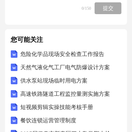
提交
0
/150
（1）开学前后做好家园联系工作，接待孩子入
园，召开家长
您可能关注
会，与家长沟通了解孩子假期中的情况，做到
家长、教师、孩子
危险化学品现场安全检查工作报告
天然气液化气工厂电气防爆设计方案
三者之间能尽快配合好，减轻孩子来园的消极
情绪和不适应感；
供水泵站现场临时用电方案
高速铁路隧道工程监控量测实施方案
（2）给孩子提供一个温馨、舒适、有趣、和谐
短视频剪辑实操技能考核手册
的集伍环境;
餐饮连锁运营管理制度
（3）以亲切、温和的态度对待孩子，消除他们