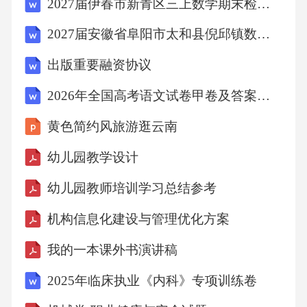
2027届伊春市新青区三上数学期末检测模拟试题含解析
的不适应感。
2027届安徽省阜阳市太和县倪邱镇数学四年级第一学期期末教学质量检测试题含解析
2、培养良好的学习常规。
出版重要融资协议
2026年全国高考语文试卷甲卷及答案详解
（1）愿意参加各项集体活动，注意力集中；
黄色简约风旅游逛云南
（2）爱护幼儿园的玩具，不与人争抢，能将玩
幼儿园教学设计
具归类收好;
幼儿园教师培训学习总结参考
（3）学会用语言表达自己的意愿；
机构信息化建设与管理优化方案
我的一本课外书演讲稿
（4）学习看书的正确方式，培养幼儿良好的前
2025年临床执业《内科》专项训练卷
阅读习惯。