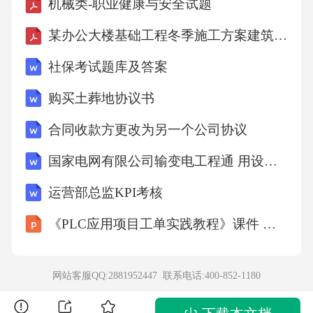
机械类-职业健康与安全试题
3、深入实践园本课程，将主题探究活动与区域
某办公大楼基础工程冬季施工方案建筑施工资料
活动结合进行,
社保考试题库及答案
从他们的兴趣入手，让孩子主动学习，从而获
购买土葬地协议书
取各方面的'经验,
合同收款方更改为另一个公司协议
提高综合能力。
国家电网有限公司输变电工程通 用设计(330～750kV输电线路绝缘子金具串通 用设计分册)2024版
运营部总监KPI考核
4、注重活动区活动的计划，做到学习有序。在
《PLC应用项目工单实践教程》课件 模块1 S7-1500 PLC初步使用
活动时，将加
强对孩子的观察与记录，及时发现问题、了解
网站客服QQ:2881952447 联系电话:
400-852-1180
情况。