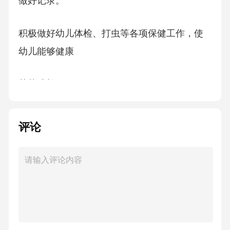
做好记录。
积极做好幼儿体检、打虫等各项保健工作，使
幼儿能够健康
茁壮成长。
（二）教育教学工作
评论
1、做好节后入园的适应工作。由于寒假时间较
长，孩子刚入
学会有一段时间的不适应感，我将做好以下几
方面的工作：