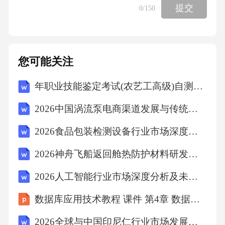
提交
0
/150
交通衔接空间、车站附属空间、集散驻留空
间、公共
您可能关注
服务空间、市政公用空间等五类设施空间，关
注人的出行全流程体验，对各类设施空间进行
年职业技能鉴定考试(农艺工高级)自测试题及答案
一体化规划
2026中国涡流泵电商渠道发展与传统经销模式变革报告
2026食品包装检测设备行业市场深度研究及发展趋势与投资潜力报告
设计引导，确立城市轨道交通车站设施空间与
周边城市空间的三维立体对接关系，提升空间
2026神舟飞船返回舱热防护材料研发应用行业市场竞争发展现状分析报告
规划设计的
2026人工智能行业市场深度分析及未来布局发展策略研究报告
数据库应用技术教程 课件 第4章 数据查询2
协同化、精细化、高效化、品质化，指导城市
轨道交通站点周边地区各类设施空间共谋、共
2026全球与中国印尼仁行业市场发展分析及发展前景预测研究报告