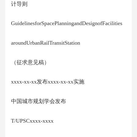
计导则
GuidelinesforSpacePlanningandDesignofFacilities
aroundUrbanRailTransitStation
（征求意见稿）
xxxx-xx-xx发布xxxx-xx-xx实施
中国城市规划学会发布
T/UPSCxxxx-xxxx