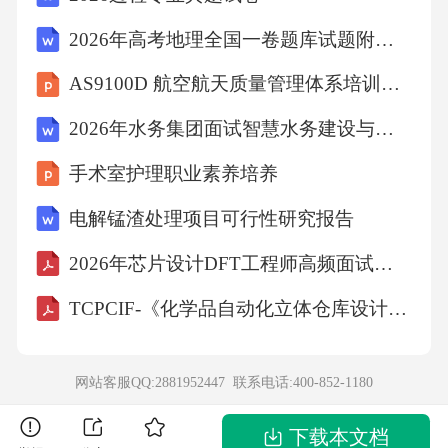
2026年高考地理全国一卷题库试题附答案完整版
各城市可根据自身特点因地制宜地使用本《导
AS9100D 航空航天质量管理体系培训课件
则》。本《导则》没有规定的，应按国家现行
2026年水务集团面试智慧水务建设与信息化系统应用题
有关标
手术室护理职业素养培养
准、规范执行。
电解锰渣处理项目可行性研究报告
2术语和定义
2026年芯片设计DFT工程师高频面试题包含详细解答
TCPCIF-《化学品自动化立体仓库设计规范》
2.1
网站客服QQ:2881952447 联系电话:
400-852-1180
城市轨道交通站点urbanrailtransitstation
下载本文档