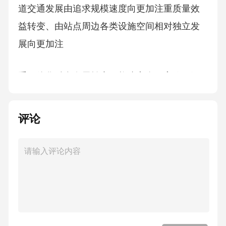
道交通发展由追求规模速度向更加注重质量效
益转变、由站点周边各类设施空间相对独立发
展向更加注
重一体化融合发展转变，构建安全、高效、绿
色、智慧、共享的设施空间，提升城市轨道交
通的服务水
评论
平、服务质量和服务体验，实现高质量发展、
高品质生活。
1.3设施空间
本《导则》聚焦城市轨道交通站点周边地区的