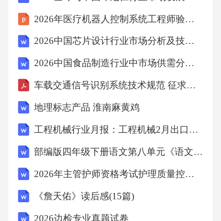
建、共治、
2026年医疗机器人控制系统工程师验收测试标准
2026中国芯片设计行业市场分析及技术瓶颈与供应链安全报告
共享。
2026中国食品制造行业中市场供需分析及投资评估规划分析研究报告
1.4适用范围
车载交通信号识别系统技术规范 征求意见稿
本《导则》适用于城市轨道交通站点周边地区
地理标志产品 淮南麻黄鸡
设施空间规划编制、规划管理、工程设计等。
工程机械行业月报：工程机械2月出口超预期行业景气持续向好
铁路、
部编版四年级下册语文第八单元《语文园地八》同步练习
城际铁路等站点周边地区设施空间可参照使
2026年主管护师资格考试护理质量控制练习题及答案
用。
《詹天佑》读后感(15篇)
2026边检专业真题试卷
1.5使用方法