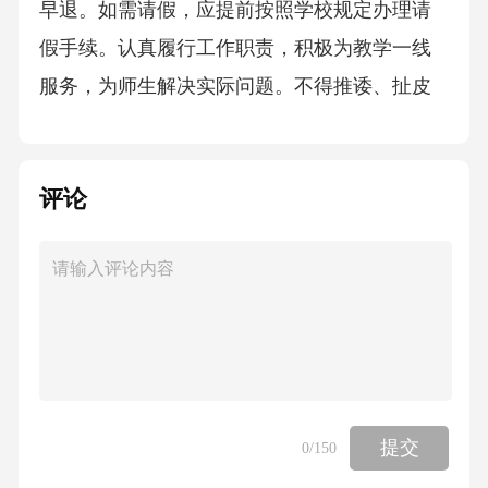
早退。如需请假，应提前按照学校规定办理请
假手续。认真履行工作职责，积极为教学一线
服务，为师生解决实际问题。不得推诿、扯皮
或消极怠工。严格遵守学校的各项规章制度，
以身作则，带头遵守纪律，维护学校良好形
评论
象。保守学校机密，不得泄露学校的重要决
策、工作计划、财务状况等信息。积极参加学
校组织的各项会议、培训和活动，不得无故缺
席。在活动中要认真听讲，积极发言，与同事
协作配合。2.廉洁纪律严格遵守廉洁自律的各项
规定，不得利用职务之便谋取私利。不得接受
家长或其他利益相关方的贿赂、礼品或宴请。
提交
0
/150
公正公平地处理学校的各项事务，不得偏袒、