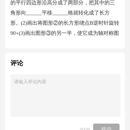
的平行四边形沿高分成了两部分，把其中的三
角形向______平移______格就转化成了长方
形。(2)画出将图形②的长方形绕点B逆时针旋转
90∘(3)画出图形③的另一半，使它成为轴对称图
形。(4)以图形④的点O为圆心，画出这个圆按2:
1放大后的图形，放大后与放大前两个圆的面积
评论
比是______。26.(5分)探索与发现：数形结合是
数学中的一种重要的思想方法，在数学问题中
借助于“形”的来理解“数”，运用“数”与“式”来刻
画“形”，从而有效地解决问题。观察下表中数与
形的变化，你有什么发现？层数1234……图形
面积/c14916……(1)第5层时，面积是______平方
厘米；第9层时，面积是______平方厘米。(2)根
提交
0
/150