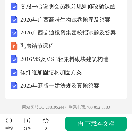
客服中心说明会员积分规则修改确认函5篇
分)(1)一个圆柱形玻璃缸，底面半径5厘米，高6
厘米，水深4.6厘米，水与玻璃缸接触的面积是
2026年广西高考生物试卷题库及答案
多少平方厘米？(2)如果投入一块棱长为5厘米的
2026广西交通投资集团校招试题及答案
正方体铁块，缸里的水会溢出吗？如果溢出，
乳房结节课程
会溢出多少毫升？31.(6分)猫眼研究院发布《20
2016MS及MSB轻集料砌块建筑构造
25春节档电影数据洞察报告》，数据显示，今
年春节档电影总票房创历史新高，且《哪吒2》
碳纤维加固结构加固方案
的票房创多项记录。(1)初一至初七总日票房最
2025年新版一建法规及真题答案
高的一天是______，《哪吒2》日票房增长最快
的一天是______。(2)把扇形统计图补充完整。
网站客服QQ:2881952447 联系电话:
400-852-1180
(3)初三当日《封神》的日票房约是______亿
元。（保留一位小数）(4)下面说法中错误的是_
下载本文档
举报
分享
0