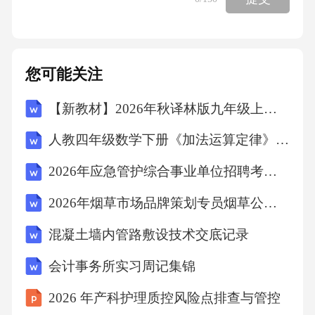
据发现的规律，制作了如图的“方阵”。8在“方
阵”中的位置用数对表示是______。照这样排下
去，排在(6,2)位置的数是______。五、解决实
您可能关注
际问题（在答题卡相应位置上解答，本题共5小
【新教材】2026年秋译林版九年级上册英语Unit 6 The art of the brush单元测试卷（含答案）
题，共29分）27.(6分)只列方程不计算。(1)天目
湖马拉松赛事共设全程马拉松、半程马拉松、
人教四年级数学下册《加法运算定律》示范公开课教学设计
健康跑和欢乐跑四个项目。全程马拉松全长约4
2026年应急管护综合事业单位招聘考试笔试试题（含答案）
2千米，比欢乐跑全长的8倍还多2千米。欢乐跑
2026年烟草市场品牌策划专员烟草公司招聘考试笔试试题（含答案）
全长约多少千米？解：设欢乐跑全长约x千米。
______(2)一辆新能源汽车充满了电，第一天用
混凝土墙内管路敷设技术交底记录
去了电池容量的13，第二天用去了电池容量的1
会计事务所实习周记集锦
5，比第一天少用了解：设这辆新能源汽车的电
2026 年产科护理质控风险点排查与管控
池容量是x度。______28.(5分)中国铁路12306关