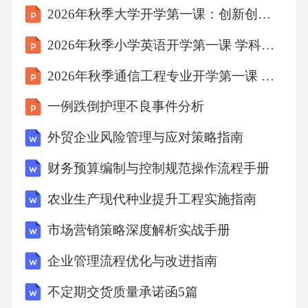
2026年秋季大学开学第一课：创新创业教育
于退票的规定如下表。叶老师花了536元买了一
张从溧阳到北京的高铁票，发车时间是6月14日
2026年秋季小学英语开学第一课 学科素养培养指南
的11:38。6月13日17:00他在手机APP上退票，按
2026年秋季通信工程专业开学第一课 学术规范与科研入门课件
照规定他能退回多少钱？距离发车时间退票手
一例跌倒护理不良事件分析
续费8天及以上无48小时及以上、不足8天票面
价的5%24小时及以上、不足48小时票面价的1
外贸企业风险管理与应对策略指南
0%不足24小时票面价的20%29.(6分)从甲地到乙
财务预算编制与控制规范操作流程手册
地有两条路，一条是绕山走远路，需要行驶312
农业生产现代种业提升工程实施指南
千米；另一条是穿山洞走近路，需要行驶182千
市场营销策略深度解析实战手册
米。(1)两车同时从甲地开往乙地，大客车走远
路，面包车走近路。面包车比大客车早几小时
企业管理流程优化与改进指南
到乙地？(2)面包车到达乙地后立即沿远路返
不定期交货质量承诺函5篇
回，两车从出发到相遇共行了多少小时？30.(6