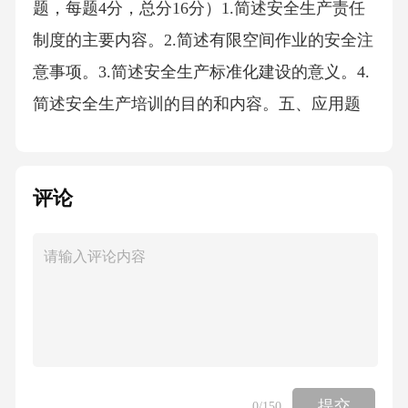
题，每题4分，总分16分）1.简述安全生产责任
制度的主要内容。2.简述有限空间作业的安全注
意事项。3.简述安全生产标准化建设的意义。4.
简述安全生产培训的目的和内容。五、应用题
（总共4题，每题6分，总分24分）1.某企业发生
一起机械伤害事故，造成1人重伤。请简述事故
评论
调查处理的步骤。2.某仓库存放易燃液体，请简
述该仓库的安全管理措施。3.某企业计划开展安
全生产标准化建设，请简述其步骤和重点内
容。4.某员工在有限空间作业时发生中毒，请简
述应急救援措施。【标准答案及解析】一、判
断题1.√2.√3.×4.√5.×6.√7.×8.√9.√10.×解析：3.轻
微隐患也必须记录并整改，否则可能引发严重
提交
0
/150