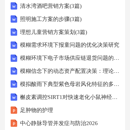
清水湾酒吧营销方案(3篇)
沫灭火器不适用于扑灭电气火灾。9.个人自学不
属于三级安全教育内容。四、简答题1.安全生产
照明施工方案的步骤(3篇)
责任制度的主要内容：-明确各级人员的安全生
理想儿童营销方案策划(3篇)
产职责；-建立安全生产责任制考核机制；-制定
模糊需求环境下报童问题的优化决策研究
安全生产规章制度和操作规程；-定期开展安全
生产检查和隐患排查；-建立事故报告和调查处
模糊环境下电子市场供应链退货问题的模型构建与策略优化研究
理制度。2.有限空间作业的安全注意事项：-作
模糊信念下的动态资产配置决策：理论、模型与实证分析
业前进行空气检测；-安排至少两名监护人员；-
模拟酸雨下典型紫色母岩风化特征的多维度解析与机制探究
制定专项作业方案；-配备必要的劳动防护用
槲皮素调控SIRT1对快速老化小鼠神经保护的机制探究
品；-设置警示标志。3.安全生产标准化建设的
意义：-提高企业安全管理水平；-降低事故发生
足肿物的护理
率；-提升企业竞争力；-规范企业安全生产行
中心静脉导管并发症与防治2026
为。4.安全生产培训的目的和内容：-目的：提