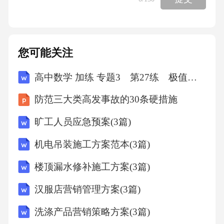
事故。7.应急预案演练结果必须记录备案，以评
估演练效果。10.临时拆除防护罩属于违章操
作，可能导致事故。二、单选题1.D2.B3.D4.D5.
您可能关注
A6.C7.B8.B9.D10.C解析：1.员工操作手册更新
高中数学 加练 专题3 第27练 极值点偏移(一)
不及时不属于事故隐患，属于管理问题。2.氮气
不属于易燃易爆气体，属于惰性气体。5.企业主
防范三大类高发事故的30条硬措施
要负责人对安全生产工作负有全面责任。6.按照
旷工人员应急预案(3篇)
操作规程作业不属于违章操作。10.休息时自行
机电吊装施工方案范本(3篇)
摔倒受伤不属于工伤。三、多选题1.ABCDE2.A
BDE3.ABCDE4.ABCDE5.ABCDE6.ABCE7.ABC
楼顶漏水修补施工方案(3篇)
E8.BE9.ABCE10.ABDE解析：1.所有选项均属于
汉服店营销管理方案(3篇)
安全生产事故隐患。2.氮气不属于易燃易爆气
洗涤产品营销策略方案(3篇)
体。6.按照操作规程作业不属于违章操作。8.泡