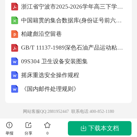
浙江省宁波市2025-2026学年高三下学期高考模拟考试英语+答案
高员工安全意识和技能；-内容：安全生产法律
法规、操作规程、事故案例分析、应急处理
中国籍贯的集合数据库(身份证号前六位籍贯对照表)
等。五、应用题1.事故调查处理步骤：-立即停
柏建彪沿空留巷
止作业，保护现场；-报告企业主要负责人；-组
GB/T 11137-1989深色石油产品运动粘度测定法(逆流法)和动力粘度计算法
织事故调查组；-分析事故原因；-追究责任；-
09S304 卫生设备安装图集
制定预防措施。2.仓库安全管理措施：-设置消
防设施；-定期检查电气线路；-限制火源进
摇床重选安全操作规程
入；-配备应急
《国内邮件处理规则》
网站客服QQ:2881952447 联系电话:
400-852-1180
下载本文档
举报
分享
0