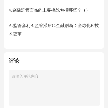
4.金融监管面临的主要挑战包括哪些？（）
A.监管套利B.监管滞后C.金融创新D.全球化E.技
术变革
5.金融监管的国际协调主要通过哪些机制进行？
（）
评论
A.国际货币基金组织B.巴塞尔委员会C.金融稳定
理事会D.世界贸易组织E.区域性金融合作组织
三、判断题（本大题共10小题，每小题2分，共
20分）