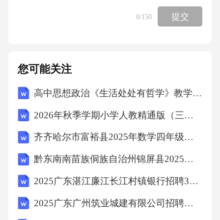
提交
0
/150
1.金融监管的主要目的是为了限制金融市场的发
展。（）
您可能关注
2.巴塞尔协议III要求银行的资本充足率必须达到
8%以上。（）
高中思想政治《生活处处有哲学》教学实践
2026年秋季学期小学人教精通版（三起）（新教材） 英语六年级上册教学计划含进度表
3.金融消费者保护的主要责任在于金融机构。
齐齐哈尔市富裕县2025年数学四年级下学期期末学业质量监测试题（含答案）
（）
黔东南南苗族侗族自治州锦屏县2025届数学三年级下学期期末考试模拟试题（含解析）
4.系统性金融风险是指单个金融机构面临的风
2025广东湛江廉江长江村镇银行招聘3人笔试历年典型考题及考点剖析附带答案详解
险。（）
2025广东广州筑业城建有限公司招聘人员（第二批）笔试人员及安排笔试历年备考题库附带答案详解
5.金融创新对金融监管提出了新的挑战。（）