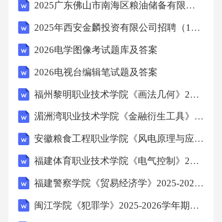
2025广东佛山市南海区粮油储备有限公司招聘2人笔试历年常考点试题专练附带答案详解
2025年西安金麟投资有限公司招聘（12人）笔试历年典型考点题库附带答案详解
6.金融监管中的“监管俘获”现象是指监管机构被
利益集团控制。（）
2026电学图像考试题库及答案
2026电视台编辑笔试题及答案
7.金融监管中的“微观审慎监管”主要关注整体金
福州黎明职业技术学院《画法几何》2025-2026学年期末试卷
融体系稳定性。（）
湄洲湾职业技术学院《金融衍生工具》2025-2026学年期末试卷
8.金融监管中的“宏观审慎监管”主要关注单个金
安徽粮食工程职业学院《风电原理与应用技术》2025-2026学年期末试卷
融机构稳健性。（）
福建体育职业技术学院《电气控制》2025-2026学年期末试卷
9.金融监管的国际协调主要通过巴塞尔委员会进
福建警察学院《贸易经济学》2025-2026学年期末试卷
行。（）
闽江学院《犯罪学》2025-2026学年期末试卷