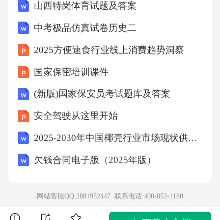
10.金融监管的主要手段包括法律法规监管、监
山西特岗体育试题及答案
督检查、市场准入、资本充足率要求和行为监
中考极品仿真试卷历史二
管。（）
2025方便速食行业线上消费趋势洞察
四、简答题（本大题共4小题，每小题5分，共2
国家保密培训课件
0分）
(新版)国家保安员考试题库及答案
安全驾驶从这里开始
1.简述金融监管的基本原则及其意义。
2025-2030年中国椰壳行业市场现状供需分析及投资评估规划分析研究报告
2.简述金融监管的主要目标及其实现途径。
欠钱合同电子版（2025年版）
3.简述金融监管的主要手段及其作用机制。
网站客服QQ:2881952447 联系电话:
400-852-1180
4.简述金融监管面临的主要挑战及其应对措施。