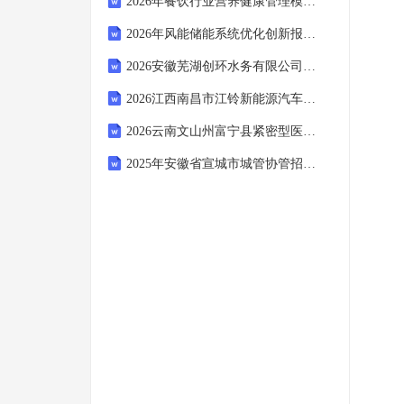
2026年餐饮行业营养健康管理模式创新报告
2026年风能储能系统优化创新报告及未来五至十年新能源产业发展报告
2026安徽芜湖创环水务有限公司社会招聘一般管理人员3人建设笔试参考题库及答案解析
2026江西南昌市江铃新能源汽车有限公司招聘建设笔试备考题库及答案解析
2026云南文山州富宁县紧密型医共体总医院招聘编外人员74人（第二批）建设笔试备考题库及答案解析
2025年安徽省宣城市城管协管招聘考试试题及答案解析