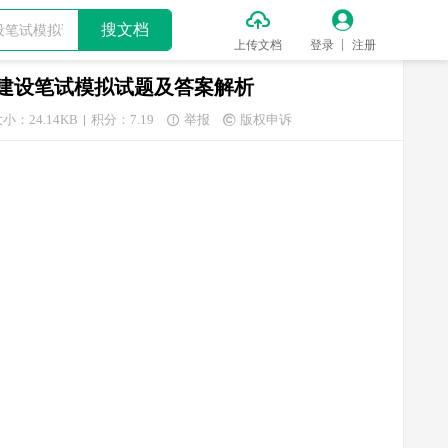


搜文档
上传文档
登录
注册
人建设笔试模拟试题及答案解析
小：24.14KB
积分：7.19
举报
版权申诉

