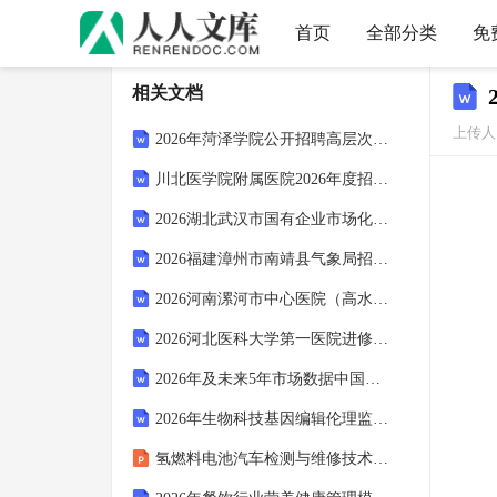
首页
全部分类
免
相关文档
上传人：
2026年菏泽学院公开招聘高层次人才13人（第五批）建设考试参考题库及答案解析
川北医学院附属医院2026年度招聘（19人）建设考试参考题库及答案解析
2026湖北武汉市国有企业市场化选聘投资管理专业人才1人建设笔试模拟试题及答案解析
2026福建漳州市南靖县气象局招聘2人建设考试参考题库及答案解析
2026河南漯河市中心医院（高水平医院） 引进招聘12人建设笔试参考题库及答案解析
2026河北医科大学第一医院进修人员、实习生招录建设考试参考试题及答案解析
2026年及未来5年市场数据中国亲子酒店市场全面调研及行业投资潜力预测报告
2026年生物科技基因编辑伦理监管创新报告及未来五至十年政策影响报告
氢燃料电池汽车检测与维修技术 课件 第7章高压储氢系统故障检测与维修