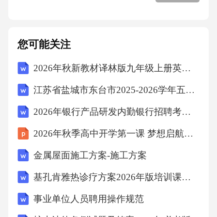
D．“光污染”防治的具体实现途径
您可能关注
《正确答案》
2026年秋新教材译林版九年级上册英语Unit 5 Art World单元测试卷（含答案）
江苏省盐城市东台市2025-2026学年五年级上学期期末语文样卷A（文字版含答案）
D
2026年银行产品研发内勤银行招聘考试笔试试题（含答案）
编号：8361fce21a7dafda710cc71b046427b6临平
2026年秋季高中开学第一课 梦想启航向未来主题班会
事业单位招聘笔试真题
金属屋面施工方案-施工方案
临平事业单位招聘笔试真题第2页
基孔肯雅热诊疗方案2026年版培训课件、测试题及参考答案
事业单位人员聘用操作规范
《专家解析》