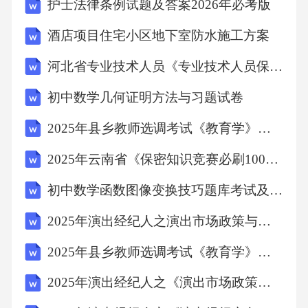
护士法律条例试题及答案2026年必考版
文段开篇介绍了什么是“光污染”以及“光污染”的
酒店项目住宅小区地下室防水施工方案
类型，接着通过“大量科学数据证明”引出“光污
河北省专业技术人员《专业技术人员保密教育》试题及答案
染”对人体的危害，又通过“除此
初中数学几何证明方法与习题试卷
之外”介绍“光污染”对生态造成的不利影响，即
2025年县乡教师选调考试《教育学》试卷含答案详解（培优b卷）
过度的人造光会影响动物觅食和繁殖，严重时
2025年云南省《保密知识竞赛必刷100题》考试题库及完整答案详解【名师系列】
可导致某类生物在地球上永久绝
初中数学函数图像变换技巧题库考试及答案
迹，故文段主要体现了“光污染”引发的问题非常
2025年演出经纪人之演出市场政策与法律法规考试题库附参考答案详解（研优卷）
严重，后文应论述如何治理“光污染”问题，D项
“具体实现途径”体现了具体对
2025年县乡教师选调考试《教育学》每日一练试卷附答案详解ab卷
2025年演出经纪人之《演出市场政策与法律法规》考前冲刺练习题库附答案详解（轻巧夺冠）
策，衔接得当，当选。