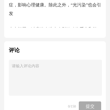
症，影响心理健康。除此之外，“光污染”也会引
发
生态问题，过度的人造光会影响动物觅食和繁
殖，严重时可导致某类生物在地球上永久绝
迹。
评论
这段文字接下来最可能介绍的是：
A．解决“光污染”危害生态的措施
B．“光污染”的具体表现形式
提交
0
/150
C．全面保护生态环境的具体举措